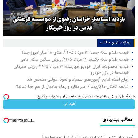
بازدید استاندار خراسان رضوی از موسسه فرهنگی
قدس در روز خبرنگار
پربازدیدترین‌ مطالب
قیمت طلا و سکه جمعه ۱۶ مرداد ۱۴۰۵/ طلای ۱۸ عیار امروز چند؟
قیمت طلا و سکه یکشنبه ۱۱ مرداد ۱۴۰۵/ ریزش سنگین سکه امامی
قیمت محصولات ایران خودرو چهارشنبه ۱۴ مرداد ۱۴۰۵/ ریزش همزمان
قیمت‌ها در بازار خودرو
زمان اعلام نتایج آزمون‌های سمپاد و نمونه دولتی مشخص شد
شایعه انحلال ماکان‌بند / امیر مقاره و رهام هادیان از هم جدا شدند؟
خریدآمپول‌های لاغری از داروخانه های اطرافت، ارسال فوری همراه با پک یخ!
کلیک کن!
مطالب پیشنهادی
آمپول‌های لاغری را ۱ میلیون تومان ارزان‌تر از همه‌جا بخر!