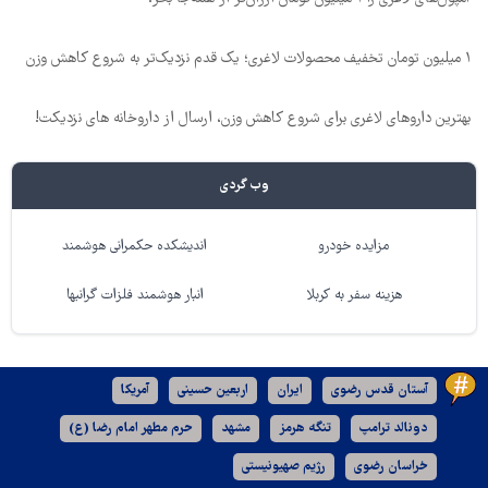
۱ میلیون تومان تخفیف محصولات لاغری؛ یک قدم نزدیک‌تر به شروع کاهش وزن
بهترین داروهای لاغری برای شروع کاهش وزن، ارسال از داروخانه های نزدیکت!
وب گردی
مزایده خودرو
اندیشکده حکمرانی هوشمند
هزینه سفر به کربلا
انبار هوشمند فلزات گرانبها
آستان قدس رضوی
ایران
اربعین حسینی
آمریکا
دونالد ترامپ
تنگه هرمز
مشهد
حرم مطهر امام رضا (ع)
خراسان رضوی
رژیم صهیونیستی