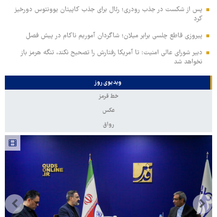
پس از شکست در جذب رودری؛ رئال برای جذب کاپیتان یوونتوس دورخیز
کرد
پیروزی قاطع چلسی برابر میلان؛ شاگردان آموریم ناکام در پیش فصل
دبیر شورای عالی امنیت: تا آمریکا رفتارش را تصحیح نکند، تنگه هرمز باز
نخواهد شد
ویدیوی روز
خط قرمز
عکس
رواق