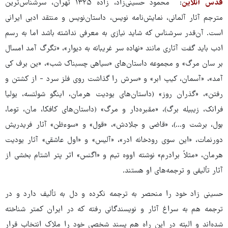
قدس آنلاین
: محمود حسینی‌زاد، زاده ۱۳۲۵ تهران، سرشناس‌ترین
مترجم آثار آلمانی، نمایش‌نامه نویس، داستان‌نویس و منتقد ادبی ایرانی
است. آن‌قدر سرشناس که شاید نیازی به معرفی نداشته باشد اما به رسم
ادب باید گفت آثاری مانند «نهاده سر غریبانه به دیوار»، «تگرگ آمد امسال
بر سان مرگ» و مجموعه داستان‌های «سیاهی چسبناک شب»، «ین برف کی
آمد»، «آسمان، کیپ ابر» و «سرش را گذاشت روی فلز سرد - از کشتن و
رفتن»، «گذران روز» (داستان‌های یودیت هرمان، اینگو شولتسه، یولیا
فرانک، زیبیله برگ)، «مقبره‌دار و مرگ» (داستان‌های کافکا، مان، توما،
بول، برشت و…)، «قاضی و جلادش»، «قول» و «سوء‌ظن» آثار فریدریش
دورنمات، «این سوی رودخانه ادر»، «آلیس» و «اول عاشقی» آثار یودیت
هرمان، «مثلاً برادرم» نوشته اووه تیم و «اگنس» اثر پتر اشتام بخشی از
آثار تألیفی و ترجمه‌های او هستند.
حسینی زاد خود را منحصر به ترجمه نکرده و دل به تألیف دارد و در
ترجمه هم به سراغ آثار و نویسندگانی رفته که در ایران کمتر شناخته
شده‌اند و البته در این راه هم پسند شخصی خود را ملاک انتخاب قرار