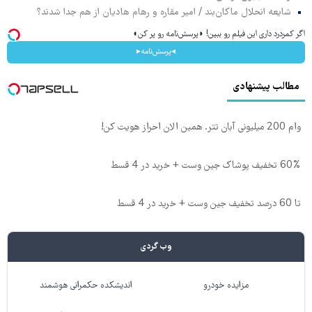
شایعه انحلال ماکان‌بند / امیر مقاره و رهام هادیان از هم جدا شدند؟
اگر کمردرد داری این فیلم رو ببین! ◗پرسش‌نامه رو پر کن◖
◂پرسش‌نامه▸
مطالب پیشنهادی
وام 200 میلیونی آبان تتر. همین الان احراز هویت کن!
60% تخفیف پوشاک جین وست + خرید در 4 قسط
تا 60 درصد تخفیف جین وست + خرید در 4 قسط
وب گردی
مزایده خودرو
اندیشکده حکمرانی هوشمند