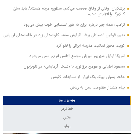
پزشکیان: وقتی از وفاق صحبت می‌کنم، منظورم مردم هستند/ باید مبلغ
کالابرگ را افزایش دهیم
ترامپ: همه چیز درباره ایران به طور استثنایی خوب پیش می‌رود
تغییر قوانین انضباطی یوفا؛ افزایش سقف کارت‌های زرد در رقابت‌های اروپایی
کویت مجوز فعالیت مدرسه ایرانی را لغو کرد
آمریکا اوایل شهریور میزبان مجمع آژانس انرژی اتمی می‌شود
مسعود اطیابی و هومن برق‌نورد با «نسخه آزمایشی» در تلویزیون
حذف پسران پینگ‌پنگ ایران از مسابقات لائوس
پیام هشدار مقاومت یمن به ریاض
ویدیوی روز
خط قرمز
عکس
رواق