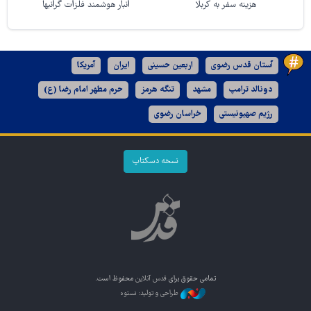
هزینه سفر به کربلا
انبار هوشمند فلزات گرانبها
آستان قدس رضوی
اربعین حسینی
ایران
آمریکا
دونالد ترامپ
مشهد
تنگه هرمز
حرم مطهر امام رضا (ع)
رژیم صهیونیستی
خراسان رضوی
نسخه دسکتاپ
تمامی حقوق برای
قدس آنلاین
محفوظ است.
طراحی و تولید: نستوه