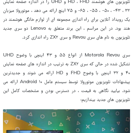
تلویزیون های هوشمند HD ، FHD و UHD را در اندازه صفحه نمایش
۳۲ ، ۴۳- ، ۵۰- ، ۵۵- ، ۶۵- و ۷۵ اینچ ارائه می دهد ، موتورولا میزبان
یک رویداد آنلاین برای راه اندازی مجموعه ای از لوازم خانگی هوشمند در
هند بود. در این مراسم ، این برند متعلق به Lenovo دو سری جدید
تلویزیون به نام های سری Revou و سری ZX۲ راه اندازی کرد.
سری Motorola Revou از انواع ۵۵ و ۴۳ اینچی با وضوح UHD
تشکیل شده در حالی که سری ZX۲ به ترتیب در اندازه های صفحه نمایش
۴۰ و ۳۲ اینچی با وضوح FHD و HD ارائه می شوند و جدیدترین
پیشنهادات تلویزیون موتورولا توسط سیستم عامل Android ۱۰ ارائه می
شود. بیایید نگاهی به قیمت ، در دسترس بودن و مشخصات کامل این
تلویزیون های جدید بیندازیم: