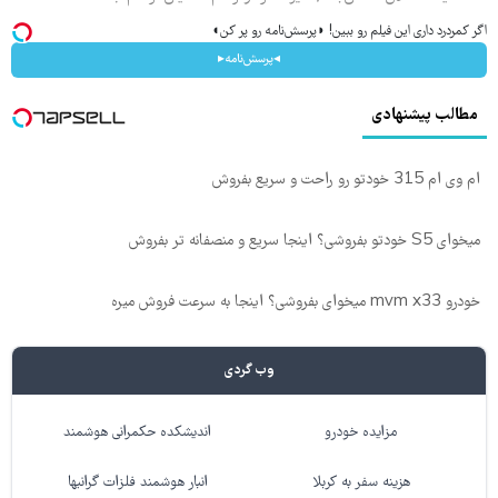
اگر کمردرد داری این فیلم رو ببین! ◗پرسش‌نامه رو پر کن◖
◂پرسش‌نامه▸
مطالب پیشنهادی
ام وی ام 315 خودتو رو راحت و سریع بفروش
میخوای S5 خودتو بفروشی؟ اینجا سریع و منصفانه تر بفروش
خودرو mvm x33 میخوای بفروشی؟ اینجا به سرعت فروش میره
وب گردی
مزایده خودرو
اندیشکده حکمرانی هوشمند
هزینه سفر به کربلا
انبار هوشمند فلزات گرانبها