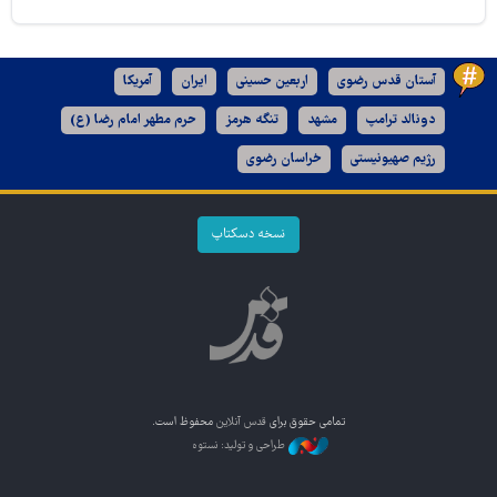
آستان قدس رضوی
اربعین حسینی
ایران
آمریکا
دونالد ترامپ
مشهد
تنگه هرمز
حرم مطهر امام رضا (ع)
رژیم صهیونیستی
خراسان رضوی
نسخه دسکتاپ
تمامی حقوق برای
قدس آنلاین
محفوظ است.
طراحی و تولید: نستوه