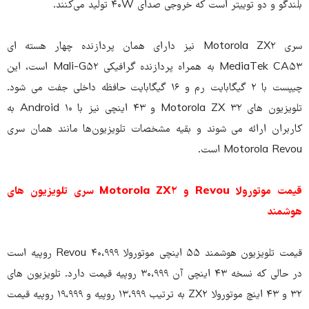
بلندگو و دو توییتر است که خروجی صدای ۴۰W تولید می‌کنند.
سری Motorola ZX۲ نیز دارای همان پردازنده چهار هسته ای
MediaTek CA۵۳ به همراه پردازنده گرافیکی Mali-G۵۲ است، این
چیپست با ۲ گیگابایت رم و ۱۶ گیگابایت حافظه داخلی جفت می شود.
تلویزیون های Motorola ZX ۳۲ و ۴۳ اینچی نیز با Android ۱۰ به
کاربران ارائه می شوند و بقیه مشخصات تلویزیون‌ها مانند همان سری
Motorola Revou است.
قیمت موتورولا Revou و Motorola ZX۲ سری تلویزیون های
هوشمند
قیمت تلویزیون هوشمند ۵۵ اینچی موتورولا Revou ۴۰،۹۹۹ روپیه است
در حالی که نسخه ۴۳ اینچی آن ۳۰،۹۹۹ روپیه قیمت دارد. تلویزیون های
۳۲ و ۴۳ اینچ موتورولا ZX۲ به ترتیب ۱۳،۹۹۹ روپیه و ۱۹،۹۹۹ روپیه قیمت