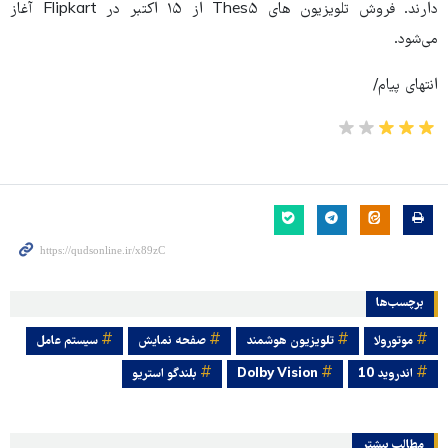
دارند. فروش تلویزیون های Thes۵ از ۱۵ اکتبر در Flipkart آغاز
می‌شود.
انتهای پیام/
برچسب‌ها
موتورولا
تلویزیون هوشمند
صفحه نمایش
سیستم عامل
اندروید 10
Dolby Vision
بلندگو استریو
مطالب بیشتر