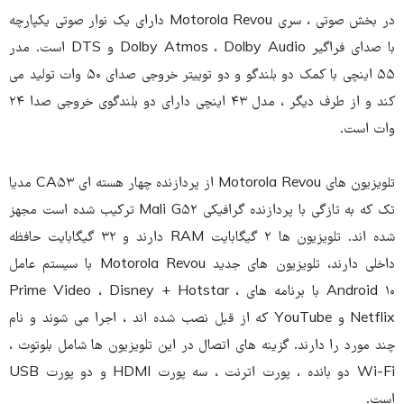
در بخش صوتی ، سری Motorola Revou دارای یک نوار صوتی یکپارچه
با صدای فراگیر Dolby Atmos ، Dolby Audio و DTS است. مدر
۵۵ اینچی با کمک دو بلندگو و دو توییتر خروجی صدای ۵۰ وات تولید می
کند و از طرف دیگر ، مدل ۴۳ اینچی دارای دو بلندگوی خروجی صدا ۲۴
وات است.
تلویزیون های Motorola Revou از پردازنده چهار هسته ای CA۵۳ مدیا
تک که به تازگی با پردازنده گرافیکی Mali G۵۲ ترکیب شده است مجهز
شده اند. تلویزیون ها ۲ گیگابایت RAM دارند و ۳۲ گیگابایت حافظه
داخلی دارند، تلویزیون های جدید Motorola Revou با سیستم عامل
Android ۱۰ با برنامه های Prime Video ، Disney + Hotstar ،
Netflix و YouTube که از قبل نصب شده اند ، اجرا می شوند و نام
چند مورد را دارند. گزینه های اتصال در این تلویزیون ها شامل بلوتوث ،
Wi-Fi دو بانده ، پورت اترنت ، سه پورت HDMI و دو پورت USB
است.