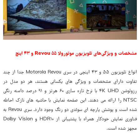
مشخصات و ویژگی‌های تلویزیون موتورولا Revou ۵۵ و ۴۳ اینچ
انواع تلویزیون ۵۵ و ۴۳ اینچی در سری Motorola Revou جدا از چند
تفاوت دارای مشخصات و ویژگی های یکسانی هستند، هر دو مدل در
رزولوشن ۴K UHD با نرخ تازه سازی ۶۰ هرتز و ۹۱ درصد دامنه رنگی
NTSC را ارائه می دهند. این صفحه نمایش با حاشیه های نازک احاطه
شده است و پوشش پارچه ای سوئدی دو رنگ وجود دارد. سری Revou به
فناوری نمایش خودکار همراه با پشتیبانی از HDR۱۰ و Dolby Vision
مجهز شده است.