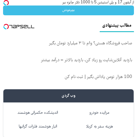
از آیفون 17 و پلی استیشن 5 تا 1000 دلار جایزه ببر
بچرخونش
مطالب پیشنهادی
صاحب فروشگاه هستی؟ وام تا ۳ میلیارد تومان بگیر
بازدید آنلاین‌شاپت رو زیاد کن، بازدید بالاتر = درآمد بیشتر
100 هزار تومن پاداش بگیر | ثبت نام کن
وب گردی
مزایده خودرو
اندیشکده حکمرانی هوشمند
هزینه سفر به کربلا
انبار هوشمند فلزات گرانبها