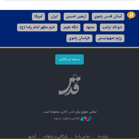
آستان قدس رضوی
اربعین حسینی
ایران
آمریکا
دونالد ترامپ
مشهد
تنگه هرمز
حرم مطهر امام رضا (ع)
رژیم صهیونیستی
خراسان رضوی
نسخه دسکتاپ
تمامی حقوق برای
قدس آنلاین
محفوظ است.
طراحی و تولید: نستوه
درباره ما
تماس با ما
بازرگانی و تبلیغات
آرشیو