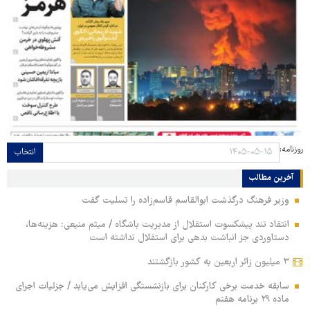
روزنامه:
انتخاب
آخرین مطالب
وزیر فرهنگ درگذشت ابوالقاسم قاسم‌زاده را تسلیت گفت
انتقاد تند پیشکسوت استقلال از مدیریت باشگاه / میثم منیعی: هزینه‌ها،
دستاوردی جز انباشت بدهی برای استقلال نداشته است
۳ میلیون زائر اربعین به کشور بازگشتند
سابقه خدمت برخی کارکنان برای بازنشستگی افزایش می‌یابد / جزئیات اجرای
ماده ۲۹ برنامه هفتم