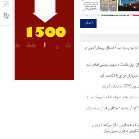
انتخاب
 الطلبه بسته شد / انتقال پورعلی‌گنجی در
ل اول دانشگاه شهید بهشتی اعلام شد
سربازان فراری را تکذیب کرد
اه آمریکا
حقیقی به جشنواره فیلم نیویورک رسید
رد کرد / پیشنهاد برگزاری فینال جام جهانی
ر کلاهبرداری را داغ می‌کند / رویای
تاگرامی دختران موتورسوار