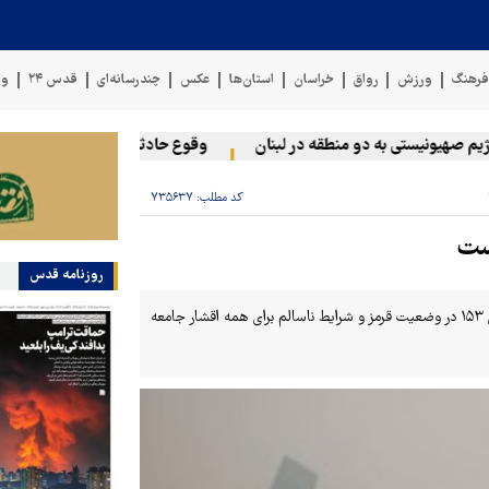
رهنگ
ورزش
رواق
خراسان
استان‌ها
عکس
چندرسانه‌ای
قدس ۲۴
وی
هیونیستی به دو منطقه در لبنان
وقوع حادثه دریایی در سواحل عمان
کد مطلب:
۷۳۵۶۳۷
ست
روزنامه قدس
با افزایش غلظت آلایندگی ذرات معلق کمتر از ۲.۵ میکرون با شاخص لحظه ای ۱۵۳ در وضعیت قرمز و شرایط ناسالم برای همه اقشار جامعه