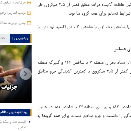
جزئیات راه اندازی کی
: بر اساس اعلام شرکت کنترل کیفیت هوای تهران، میانگین غلظت آلاینده ذرات معلق کمتر از ۲.۵ میکرون طی
ترامپ قمارباز: ترجیح
ونس: ایرانی‌ها مذا
در همین مدت، غلظت آلاینده ذرات معلق با قطر کمتر از ۱۰ میکرون با شاخص ۱۰۰، ازن با شاخص ۱۱ ، دی اکسید نیتروژن با
ویدیوی روز
خط 
بر این اساس، ایستگاه‌های دانشگاه شهید بهشتی منطقه ۱ با شاخص ۱۴۲، ستاد بحران منطقه ۷ با شاخص ۱۴۶ و گلبرگ منطقه
۸ با شاخص ۱۴۷ طی ۲۴ ساعت گذشته از لحاظ آلایندگی ذرات معلق کمتر از ۲.۵ میکرون با کمترین آلایندگی جزو مناطق
ا
حمله خلبانان ایرانی بدون GPS به
جزئیات ر
پایگاه آمریکا
همچنین ایستگاه‌های شریف منطقه ۲ و شهرداری منطقه ۲۱ هر دو با شاخص ۱۸۲ و پیروزی منطقه ۱۳ با شاخص ۱۸۱ در همین
پربازدیدترین‌ مطالب
ر از ۲.۵ میکرون بیشترین آلایندگی را داشتند و جزو مناطق ناسالم برای همه گروها به
امامی