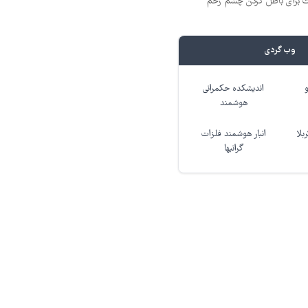
ت برای باطل کردن چشم زخم
وب گردی
اندیشکده حکمرانی
هوشمند
بلا
انبار هوشمند فلزات
گرانبها