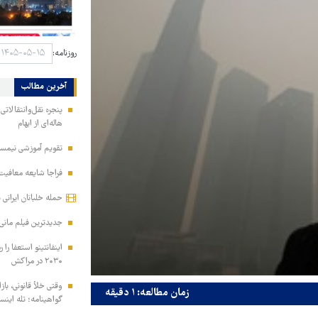
روزنامه:
آخرین مطالب
پنجره نقل‌وانتقالاتی
هاله‌ای از ابهام
تقویم آموزشی نیمسا
فراجا شایعه معافیت 
حمله خلبانان ایرانی بدون GPS به پایگ
جدیدترین فیلم مانی 
اینفانتینو استعفا را 
۲۰۳۰ در مراکش
وقتی خلأ قانونی، بازا
زمان مطالعه: ۱ دقیقه
گواهینامه؛ تله اینس