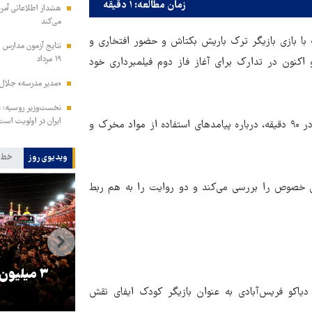
زمان مطالعه: ۱ دقیقه
هشدار اطلاعاتی آمری
می‌کند
 با بازی بازیگر ترک باریش بکتاش و حضور افتخاری و
نتایج آزمون مدارس س
۱۹ مرداد
 اکنون در تدارک برای آغاز فاز دوم فیلمبرداری خود
«مدیر مدرسه» جلال 
نخست‌وزیر روسیه:‌ ت
ایران در اولویت است
کمیکال شامل دو داستان هر کدام ۴۵ دقیقه‌ای است که در مجموع در ۹۰ دقیقه، درباره پیامدهای استفاده از مواد مخرک و
ویدیوی روز
خط 
ین خصوص را بررسی می‌کند و دو روایت را به هم ربط
را
ترامپ نماد فساد، اقتدارگرایی و
۳ میلیون
یاکو فریس‌آبادی به عنوان بازیگر کودک ایفای نقش
جنگ‌طلبی است!