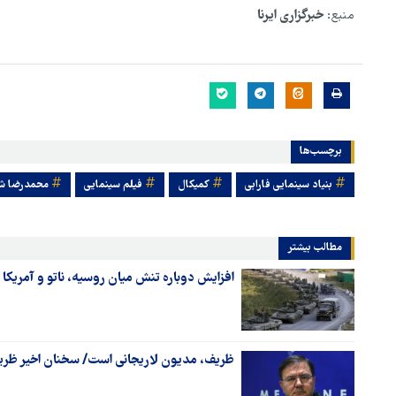
منبع:
خبرگزاری ایرنا
برچسب‌ها
بنیاد سینمایی فارابی
کمیکال
فیلم سینمایی
محمدرضا شری
مطالب بیشتر
افزایش دوباره تنش میان روسیه، ناتو و آمریکا ب
ظریف، مدیون لاریجانی است/ سخنان اخیر ظری