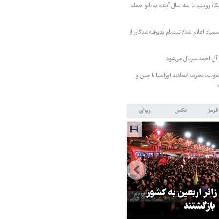
کا: روسیه تا سه سال آینده به ناتو حمله
مپاد اعلام شد/ ثبت‌نام پذیرفته‌شدگان از
آل احمد سریال می‌شود
قویت تجارت اتحادیه اوراسیا با چین و
قرمز
عکس
رواق
 زائر اربعین به کشور
هماهنگی محور مقاومت، آمریکا ر
بازگشتند
در منطقه درمانده کرد