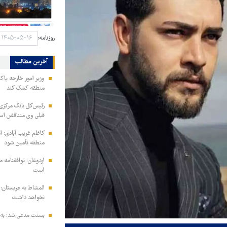
روزنامه:
آخرین مطالب
وزیر امور خارجه پاک
منطقه کمک کند
رئیس‌کل بانک مرکزی: 
قبلی وی متناقض ا
کاظم غریب آبادی: ا
منطقه تأمین شود
اردوغان: توافقنامه
است
المشاط به عربستان: 
نخواهد داشت
بسنت مدعی شد: به ز