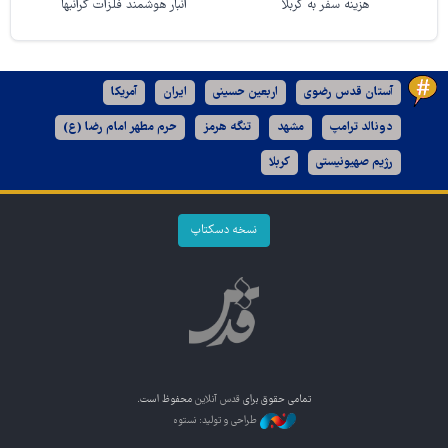
هزینه سفر به کربلا
انبار هوشمند فلزات گرانبها
آستان قدس رضوی
اربعین حسینی
ایران
آمریکا
دونالد ترامپ
مشهد
تنگه هرمز
حرم مطهر امام رضا (ع)
رژیم صهیونیستی
کربلا
نسخه دسکتاپ
تمامی حقوق برای
قدس آنلاین
محفوظ است.
طراحی و تولید: نستوه