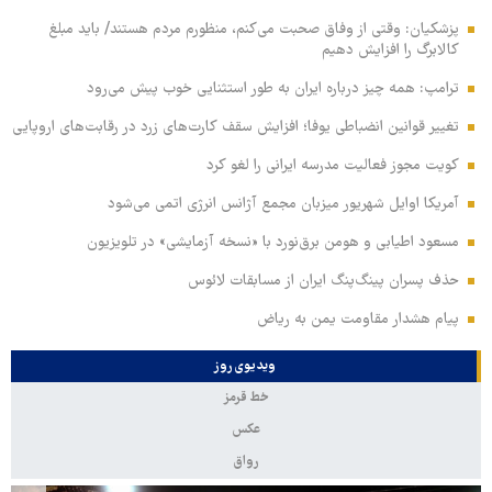
پزشکیان: وقتی از وفاق صحبت می‌کنم، منظورم مردم هستند/ باید مبلغ
کالابرگ را افزایش دهیم
ترامپ: همه چیز درباره ایران به طور استثنایی خوب پیش می‌رود
تغییر قوانین انضباطی یوفا؛ افزایش سقف کارت‌های زرد در رقابت‌های اروپایی
کویت مجوز فعالیت مدرسه ایرانی را لغو کرد
آمریکا اوایل شهریور میزبان مجمع آژانس انرژی اتمی می‌شود
مسعود اطیابی و هومن برق‌نورد با «نسخه آزمایشی» در تلویزیون
حذف پسران پینگ‌پنگ ایران از مسابقات لائوس
پیام هشدار مقاومت یمن به ریاض
ویدیوی روز
خط قرمز
عکس
رواق