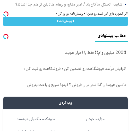
شایعه انحلال ماکان‌بند / امیر مقاره و رهام هادیان از هم جدا شدند؟
اگر کمردرد داری این فیلم رو ببین! ◗پرسش‌نامه رو پر کن◖
◂پرسش‌نامه▸
مطالب پیشنهادی
❗❗200 میلیون وام❗❗ فقط با احراز هویت
افزایش درآمـد فروشگاهت رو تضمین کن « فروشگاهت رو ثبت کن »
ماشین هیوندای گذاشتی برای فروش ؟ اینجا سریع و راحت بفروش
وب گردی
مزایده خودرو
اندیشکده حکمرانی هوشمند