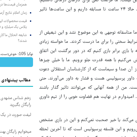
یست. ما فرصت کمی برای کارهای درمانی داشتیم.
همزمان قیمت‌ها در ب
دیروز بدون مصدومان تمرین کردیم و شرایط شان خیلی خوب نبود. حالا ۲۴ ساعت تا مسابقه داریم و این ساعت‌ها تاثیر
زمان اعلام نتایج آ
پلاس یک میلیارد و ۹۰۵ میلیون تومان
ما متاسفانه توجهی به این موضوع نشد و این تبعیض از
شایعه انحلال ماکان‌ب
شدند؟
شرایط سختی را برای ما درست کردند. ما خواسته زیادی
 با بازی برابر بازی کنیم که در دور برگشت این اتفاق
نوکیا 105؛ خوش‌دست، مقاوم و رجیسترشده!
اش می‌کنیم با همه قدرت جلو برویم. ما با خیلی چیزها
 از آن صدا و سیماست که از کارشناسان استقلالی دعوت
 داور پرسپولیسی هست و فشار به داور می‌آورند. حتی
مطالب پیشنهادی
ست. من از همه آنهایی که می‌توانند تاثیر گذار باشند
. امیدوارم در نهایت هم قضاوت خوبی را از تیم داوری
زخم شناس مشهدی درم
رایگان بگیرید
لیفت صورت در یک ج
ی می‌کند یا خیر صحبت نمی‌کنم و این در بازی مشخص
می‌رویم و این فلسفه پرسپولیس است که تا آخرین لحظه
میخوایم رایگان بهت 