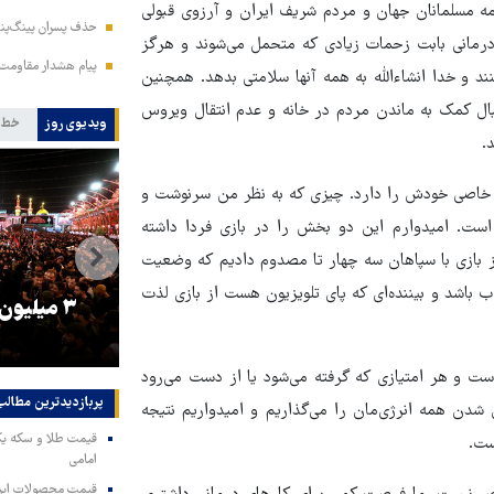
مه مسلمانان جهان و مردم شریف ایران و آرزوی قبولی
حذف پسران پینگ‌پنگ
 درمانی بابت زحمات زیادی که متحمل می‌شوند و هرگز
پیام هشدار مقاومت
ند و خدا انشاءالله به همه آنها سلامتی بدهد. همچنین
ال کمک به ماندن مردم در خانه و عدم انتقال ویروس
ویدیوی روز
خط 
.
خاصی خودش را دارد. چیزی که به نظر من سرنوشت و
ست. امیدوارم این دو بخش را در بازی فردا داشته
ز بازی با سپاهان سه چهار تا مصدوم دادیم که وضعیت
باشد و بیننده‌ای که پای تلویزیون هست از بازی لذت
را
ترامپ نماد فساد، اقتدارگرایی و
۳ میلیون
جنگ‌طلبی است!
های رو به پایان است و هر امتیازی که گرفته می‌شود یا از دست می‌رود
پربازدیدترین‌ مطالب
و ما برای کسب این ۳ امتیاز و قهرمان شدن همه انرژی‌مان را می‌گذاریم و امیدواریم نتیجه
ست.
امامی