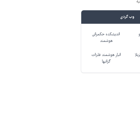
یه
وب گردی
اندیشکده حکمرانی
هوشمند
بلا
انبار هوشمند فلزات
گرانبها