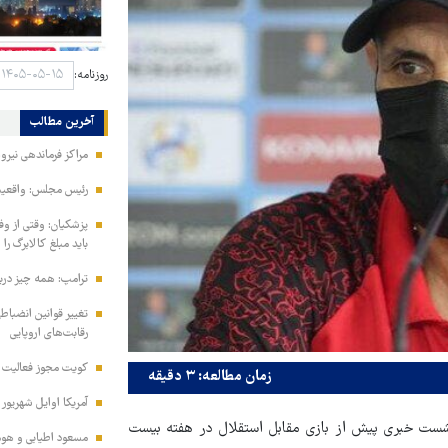
روزنامه:
آخرین مطالب
مراکز فرماندهی نیر
رئیس مجلس: واقعیت‌ه
پزشکیان: وقتی از و
باید مبلغ کالابرگ را
ترامپ: همه چیز دربا
تغییر قوانین انضباط
رقابت‌های اروپایی
کویت مجوز فعالیت مد
زمان مطالعه: ۳ دقیقه
آمریکا اوایل شهریور
ست خبری پیش از بازی مقابل استقلال در هفته بیست
مسعود اطیابی و هومن