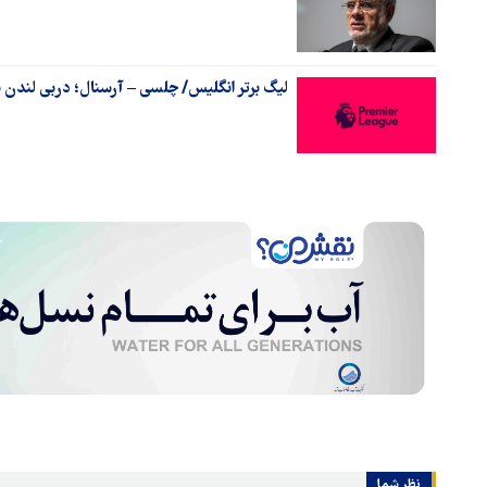
لیگ برتر انگلیس/ چلسی – آرسنال؛ دربی لندن با
نظر شما