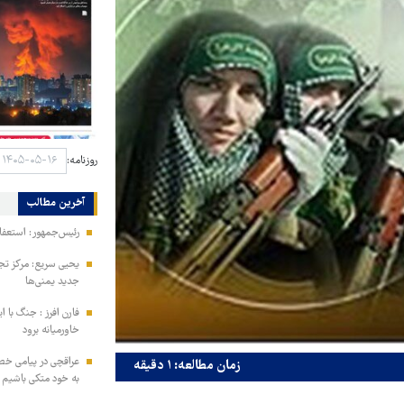
روزنامه:
آخرین مطالب
رئیس‌جمهور: استعفا
یحیی سریع: مرکز تج
جدید یمنی‌ها
فارن افرز : جنگ با ا
خاورمیانه برود
عراقچی در پیامی خط
زمان مطالعه: ۱ دقیقه
به خود متکی باشیم و