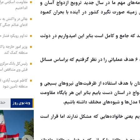
امه‌های مهم ما در سال جدید ترویج ازدواج آسان و
مقاومت اسلامی عراق:
انداختیم
زمینه صورت نگیرد کشور در آینده با بحران کمبود
بقائی در واکنش به س
ادعای غنائم جنگی کن
که جامع و کامل است بنابر این امیدواریم در دولت
تداوم رویکرد فشار ح
وزیر امور خارجه پاک
منطقه کمک کند
مسئول بسیج جامعه زنان خراسان رضوی تاکید کرد: در حوزه خانواده ۶ هدف عملیاتی را در نظر گرفتیم که براساس مسائل
رئیس‌کل بانک مرکزی: 
قبلی وی متناقض ا
کاظم غریب آبادی: ا
تان با هدف استفاده از ظرفیت‌های نیروهای بسیجی و
منطقه تأمین شود
ج در استان دست یابیم بنابر این هر پایگاه مقاومت
تا مدل‌ها و شیوه‌های مختلف داشته باشیم.
ویدیوی روز
خط 
یم یعنی خانواده‌هایی که مشکل ندارند اما قرار است