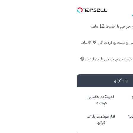
ی با اقساط 12 ماهه
شی پوستت رو لیفت کن 💖 اقساط
لسه بدون جراحی با اندولیفت 🟢
وب گردی
اندیشکده حکمرانی
هوشمند
بلا
انبار هوشمند فلزات
گرانبها