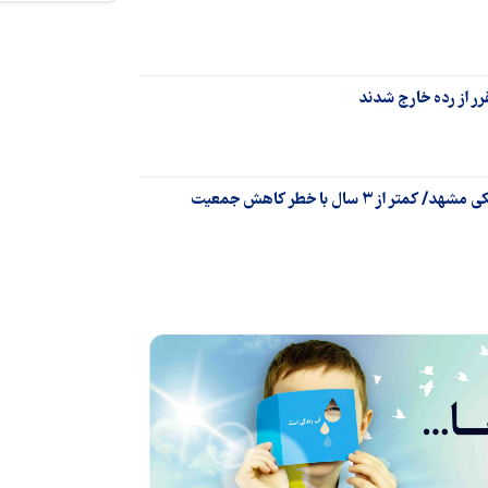
رر از رده خارج شدند
راه‌اندازی خوابگاه متأهلی در دانشگاه علوم پزشکی مشهد/ کمتر از ۳ سال با خطر کاهش جمعیت