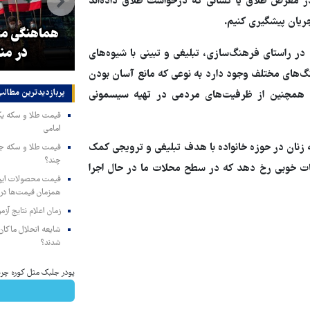
 در معرض طلاق یا کسانی که درخواست طلاق داده‌اند
جریان پیشگیری کنیم.
و
۳ میلیون زائر اربعین به کشور
هماهنگی محو
بازگشتند
در من
 راستای فرهنگ‌سازی، تبلیغی و تبینی با شیوه‌های
گ‌های مختلف وجود دارد به نوعی که مانع آسان بودن
پربازدیدترین‌ مطالب
م همچنین از ظرفیت‌های مردمی در تهیه سیسمونی
امامی
ه زنان در حوزه خانواده با هدف تبلیغی و ترویجی کمک
چند؟
قات خوبی رخ دهد که در سطح محلات ما در حال اجرا
همزمان قیمت‌ها در ب
زمان اعلام نتایج آ
شایعه انحلال ماکان‌ب
شدند؟
پودر جلبک مثل کوره چربی