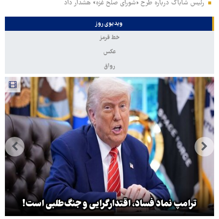
رئیس شاباک درباره طرح «شورای صلح غزه» هشدار داد
ویدیوی روز
خط قرمز
عکس
رواق
ترامپ نماد فساد، اقتدارگرایی و جنگ‌طلبی است!