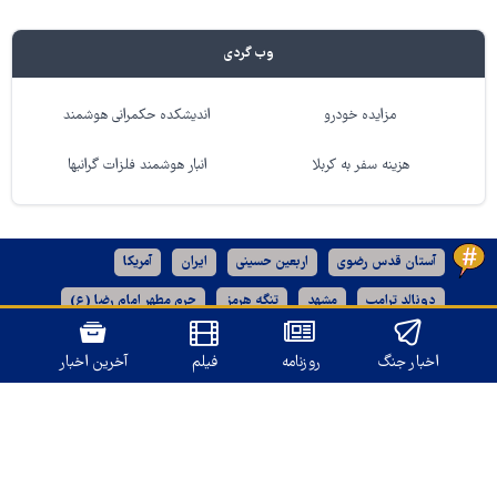
وب گردی
مزایده خودرو
اندیشکده حکمرانی هوشمند
هزینه سفر به کربلا
انبار هوشمند فلزات گرانبها
آستان قدس رضوی
اربعین حسینی
ایران
آمریکا
دونالد ترامپ
مشهد
تنگه هرمز
حرم مطهر امام رضا (ع)
رژیم صهیونیستی
خراسان رضوی
اخبار جنگ
روزنامه
فیلم
آخرین اخبار
نسخه دسکتاپ