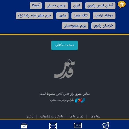
آستان قدس رضوی
ایران
اربعین حسینی
آمریکا
دونالد ترامپ
تنگه هرمز
مشهد
حرم مطهر امام رضا (ع)
خراسان رضوی
رژیم صهیونیستی
نسخه دسکتاپ
تمامی حقوق برای
قدس آنلاین
محفوظ است.
طراحی و تولید: نستوه
درباره ما
تماس با ما
بازرگانی و تبلیغات
آرشیو