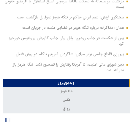
بازگشت موسیمانه به نیمکت بافانا؛ سرمربی اسبق استقلال با آفریقای جنوبی
بست
سخنگوی ارتش: نظم ایرانی حاکم بر تنگه هرمز غیرقابل بازگشت است
عمان: مذاکرات درباره تنگه هرمز در فضایی مثبت در جریان است
پس از شکست در جذب رودری؛ رئال برای جذب کاپیتان یوونتوس دورخیز
کرد
پیروزی قاطع چلسی برابر میلان؛ شاگردان آموریم ناکام در پیش فصل
دبیر شورای عالی امنیت: تا آمریکا رفتارش را تصحیح نکند، تنگه هرمز باز
نخواهد شد
ویدیوی روز
خط قرمز
عکس
رواق