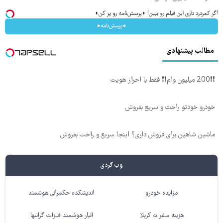
اگر کمردرد داری این فیلم رو ببین! ◗پرسش‌نامه رو پر کن◖
◂پرسش‌نامه▸
مطالب پیشنهادی
❗❗200 میلیون وام❗❗ فقط با احراز هویت
خودرو خودتو راحت و سریع بفروش
ماشین شاهین برای فروش داری؟ اینجا سریع و راحت بفروش
وب گردی
مزایده خودرو
اندیشکده حکمرانی هوشمند
هزینه سفر به کربلا
انبار هوشمند فلزات گرانبها