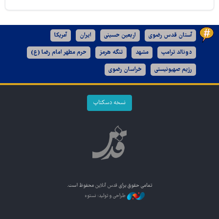
آستان قدس رضوی
اربعین حسینی
ایران
آمریکا
دونالد ترامپ
مشهد
تنگه هرمز
حرم مطهر امام رضا (ع)
رژیم صهیونیستی
خراسان رضوی
نسخه دسکتاپ
تمامی حقوق برای
قدس آنلاین
محفوظ است.
طراحی و تولید: نستوه