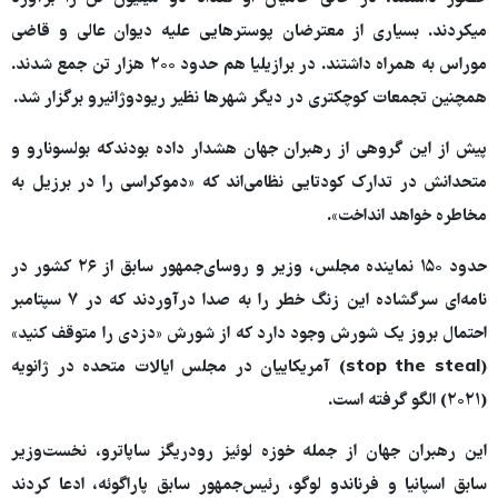
میکردند. بسیاری از معترضان پوسترهایی علیه دیوان عالی و قاضی
موراس به همراه داشتند. در برازیلیا هم حدود ۲۰۰ هزار تن جمع شدند.
همچنین تجمعات کوچکتری در دیگر شهرها نظیر ریودوژانیرو برگزار شد.
پیش از این گروهی از رهبران جهان هشدار داده بودندکه بولسونارو و
متحدانش در تدارک کودتایی نظامی‌اند که «دموکراسی را در برزیل به
مخاطره خواهد انداخت».
حدود ۱۵۰ نماینده مجلس، وزیر و روسای‌جمهور سابق از ۲۶ کشور در
نامه‌ای سرگشاده این زنگ خطر را به صدا درآوردند که در ۷ سپتامبر
احتمال بروز یک شورش وجود دارد که از شورش «دزدی را متوقف کنید»
(stop the steal) آمریکاییان در مجلس ایالات متحده در ژانویه
(۲۰۲۱) الگو گرفته است.
این رهبران جهان از جمله خوزه لوئیز رودریگز ساپاترو، نخست‌وزیر
سابق اسپانیا و فرناندو لوگو، رئیس‌جمهور سابق پاراگوئه، ادعا کردند