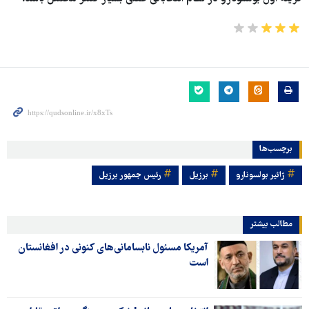
برچسب‌ها
ژائیر بولسونارو
برزیل
رئیس جمهور برزیل
مطالب بیشتر
آمریکا مسئول نابسامانی‌های کنونی در افغانستان
است