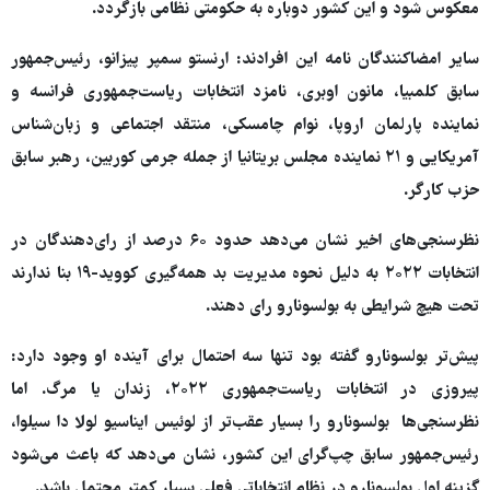
معکوس شود و این کشور دوباره به حکومتی نظامی بازگردد.
سایر امضاکنندگان نامه این افرادند: ارنستو سمپر پیزانو، رئیس‌جمهور
سابق کلمبیا، مانون اوبری، نامزد انتخابات ریاست‌جمهوری فرانسه و
نماینده پارلمان اروپا، نوام چامسکی، منتقد اجتماعی و زبان‌شناس
آمریکایی و ۲۱ نماینده مجلس بریتانیا از جمله جرمی کوربین، رهبر سابق
حزب کارگر.
نظرسنجی‌های اخیر نشان می‌دهد حدود ۶۰ درصد از رای‌دهندگان در
انتخابات ۲۰۲۲ به دلیل نحوه مدیریت بد همه‌گیری کووید-۱۹ بنا ندارند
تحت هیچ شرایطی به بولسونارو رای دهند.
پیش‌تر بولسونارو گفته بود تنها سه احتمال برای آینده او وجود دارد:
پیروزی در انتخابات ریاست‌جمهوری ۲۰۲۲، زندان یا مرگ. اما
نظرسنجی‌ها بولسونارو را بسیار عقب‌تر از لوئیس ایناسیو لولا دا سیلوا،
رئیس‌جمهور سابق چپ‌گرای این کشور، نشان می‌دهد که باعث می‌شود
گزینه اول بولسونارو در نظام انتخاباتی فعلی بسیار کمتر محتمل باشد.