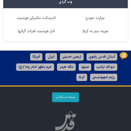
وب گردی
مزایده خودرو
اندیشکده حکمرانی هوشمند
هزینه سفر به کربلا
انبار هوشمند فلزات گرانبها
آستان قدس رضوی
اربعین حسینی
ایران
آمریکا
دونالد ترامپ
مشهد
تنگه هرمز
حرم مطهر امام رضا (ع)
رژیم صهیونیستی
کربلا
نسخه دسکتاپ