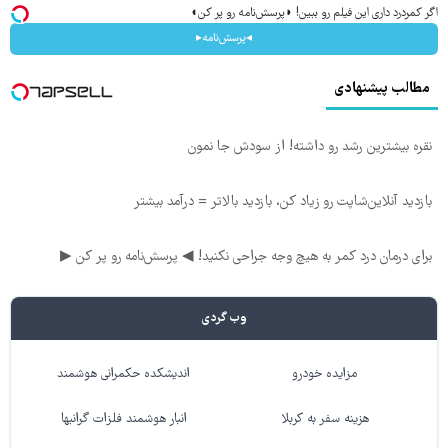
اگر کمردرد داری این فیلم رو ببین! ◗پرسش‌نامه رو پر کن◖
◂پرسش‌نامه▸
مطالب پیشنهادی
نقره بیشترین رشد رو داشته! از سودش جا نمون
بازدید آنلاین‌شاپت رو زیاد کن، بازدید بالاتر = درآمد بیشتر
برای درمان درد کمر به هیچ وجه جراحی نکنید! ◀ پرسش‌نامه رو پر کن ▶
وب گردی
مزایده خودرو
اندیشکده حکمرانی هوشمند
هزینه سفر به کربلا
انبار هوشمند فلزات گرانبها