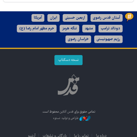
آستان قدس رضوی
اربعین حسینی
ایران
آمریکا
دونالد ترامپ
مشهد
تنگه هرمز
حرم مطهر امام رضا (ع)
رژیم صهیونیستی
خراسان رضوی
نسخه دسکتاپ
تمامی حقوق برای
قدس آنلاین
محفوظ است.
طراحی و تولید: نستوه
درباره ما
تماس با ما
بازرگانی و تبلیغات
آرشیو