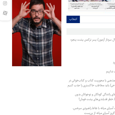
انتخاب
نبال سردار آزمون/ پسر ترکمن پشت پنجره
د
نداریم
 مذهبی با محوریت کتاب و کتاب‌خوانی در
احی/ باید مخاطب خاکستری را جذب کنیم
ای رانندگی کودکان و نوجوانان بدون
/ خطر قدبلندی‌های پشت فرمان!
ت آسیای میانه با نقاط راهبردی سرخس،
گریز آسیای میانه از بن‌بست