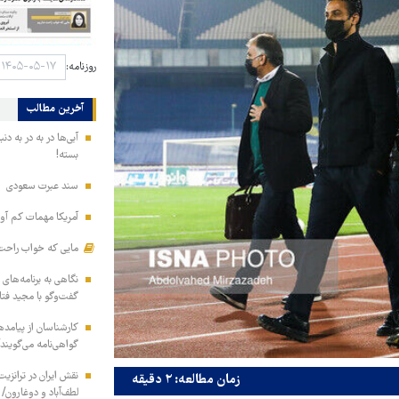
روزنامه:
آخرین مطالب
آبی‌ها در به در به د
بسته!
سند عبرت سعودی
آمریکا مهمات کم آور
مایی که خواب راحت 
نگاهی به برنامه‌های
گفت‌وگو با مجید فت
کارشناسان از پیامده
گواهی‌نامه می‌گویند
نقش ایران در ترانزی
زمان مطالعه: ۲ دقیقه
لطف‌آباد و دوغارون/ 