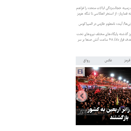
زمینه خجالت‌زدگی ایالات متحده را فراهم
 قمارباز؛ از استخر انعکاسی تا تنگه هرمز
نی‌ها/ آینده نامعلوم طارمی در المپیاکوس
ز گذشته پایگاه‌های مختلف نیروهای تحت
حمایت عربستان را هدف قرار داد/ ۴۸ ساعت آتش صنعا بر سر
قرمز
عکس
رواق
 زائر اربعین به کشور
هماهنگی محور مقاومت، آمریکا ر
بازگشتند
در منطقه درمانده کرد