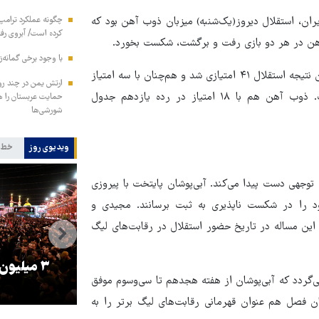
ران، استقلال دیروز(یک‌شنبه) میزبان ذوب آهن بود که
چگونه عملکرد ترامپ 
کرده است/ آبروی رفته
‌آهن در هر دو بازی رفت و برگشت، شکست بخورد.
با وجود برخی گمانه‌ز
کوین یامگا در دقیقه ۵۴ زننده تک گل سه امتیازی تیمش بود و با این نتیجه استقلال ۴۱ امتیازی شد و هم‌چنان با سه امتیاز
ارتش یمن در چند رو
بیش‌تر از پرسپولیس در صدرجدول رده‌بندی لیگ برتر قرار گرفت. ذوب آهن هم با ۱۸ امتیاز در رده یازدهم جدول
شورشی‌ها
ویدیوی روز
خط 
 توجهی دست پیدا می‌کند. آبی‌پوشان پایتخت با پیروزی
د را در شکست ناپذیری به ثبت برسانند. مجیدی و
به شکست ندادند که این مساله در تاریخ حضور استقلال در رقابت‌های لیگ
را
ترامپ نماد فساد، اقتدارگرایی و
۳ میلیون
ن، بهترین آمار شکست‌ناپذیری استقلال به فصل ۹۲-۹۱ بازمی‌گردد که آبی‌پوشان از هفته هجدهم تا سی‌وسوم موفق
جنگ‌طلبی است!
ن فصل هم عنوان قهرمانی رقابت‌های لیگ برتر را به