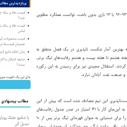
پربازدیدترین‌ مطالب
هم‌چنین استقلال در فصل ۹۵-۹۴ با ۱۵ بازی بدون باخت و در فصل ۹۳-۹۲ با ۱۳ بازی بدون باخت، توانست عملکرد مطلوبی
چند؟
امامی
همزمان قیمت‌ها در ب
که بهترین آمار شکست ناپذیری در یک فصل متعلق به
زمان اعلام نتایج آ
یر قلعه‌نویی است. زردپوشان اصفهانی در فصل ۹۰-۸۹ از هفته هشتم تا هفته بیست و هشتم رقابت‌های لیگ برتر،
شایعه انحلال ماکان‌ب
شدند؟
کردند. استقلال مجیدی نیز برای رسیدن به این رکورد
جای این پک تقویت موی جلب
کست‌ناپذیری این تیم مصادف شده است که پیش از این
مطالب پیشنهادی
فصل بهترین رکورد آبی‌ها به شمار می‌آمد. مجیدی و کادر فنی‌اش تا به این‌جای کار با ۴۱ امتیاز در صدر جدول رقابت‌های
لیگ برتر قرار دارند و روند نتیجه‌گیری آبی‌پوشان، هواداران این تیم را برای دستیابی به عنوان قهرمانی لیگ برتر پس از ۱۰
با شامپو جلبک رویا
تبدیل کن
ل امیدوار کرده است و باید دید مجیدی و شاگردانش در ۱۳ بازی باقی مانده لیگ، چه عملکرد از خودشان برجای