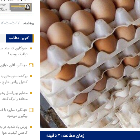
روزنامه:
آخرین مطالب
خبرنگاری که چند ساعت
ترافیک پرسید!
جهانگیر: آقای خرازی
بازگشت عربستان به
کنترل ریاض خارج م
مشاور بین‌الملل رهب
منطقه را ترک کنند
جهانگیر: مبارزه با 
پیگیری می‌شود
وزش باد شدید در بخ
کاهش کیفیت هوا
زمان مطالعه: ۲ دقیقه