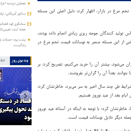
تعطیلی دوشبه اجراها
تخم مرغ در بازار، اظهار کرد: دلیل اصلی این مسئله
سناتور آمریکایی: ترا
سخنگوی قوه قضائیه:
هفته آینده تعیین‌تک
ساس تولید کنندگان جوجه ریزی زیادی انجام داده بودند،
پشت پرده حملات به 
 ۴۲۰۰ تومانی و جنبه روانی ناشی از این مسئله منجر به نوسانات قیمت تخم مرغ در
زندگیست
ویدیوی روز
خط 
ران می‌شود، بیشتر آن را خرید می‌کنیم، تصریح کرد: بر
وانند بعداً آن را گران‌تر بفروشند.
شرایط طی چند سال اخیر به سر می‌برد، خاطرنشان کرد:
 ایام بعد از عید نوروز هستیم.
جهانگیر: مبارزه با فساد در دستگاه
قضا بر اساس سند تحول پیگیری
سناتور آمریک
 خاطرنشان کرد: با توجه به اینکه در آستانه عید نوروز
می‌شود
جمله دیگر دلایل نوسانات قیمت است.