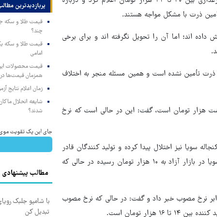
نبی پور میانگین قیمت هر شانه دو کیلوگرمی تخم مرغ را درب مرغداری بین ۴۰ تا ۴۲ هزار تومان اعلام کرد و درباره
پربازدیدترین‌ مطالب
أمین ذرت با مشکل مواجه هستند.
چند؟
داده اند؛ اما آن را تحویل نگرفته اند و برای برخی
.
امامی
رز ذرت تأمین نشده است و همین مسئله منجر به اختلاف
همزمان قیمت‌ها در ب
زمان اعلام نتایج آ
شایعه انحلال ماکان‌ب
هشت هزار تومان است، گفت: این در حالی است که نرخ
شدند؟
جای این پک تقویت موی جلب
جاله سویا نیز اختلال پیدا کرده و تولید کنندگان قادر
به خرید این نهاده نیز نیستند. ضمن اینکه هم اکنون قیمت کنجاله سویا در بازار آزاد به ۱۰ هزار تومان رسیده در حالی که
مطالب پیشنهادی
ابر نرخ مصوب خبر داد و گفت: در حالی که نرخ مصوب
با شامپو جلبک رویا
تبدیل کن
زار تومان است.