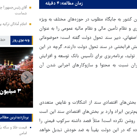
زمان مطالعه: ۴ دقیقه
آقای رئیس‌جمهور! چش
شماست
 کشور به جایگاه مطلوب در حوزه‌های مختلف به ویژه
اعلام آمادگی ترکیه ب
و نظام تأمین مالی و نظام مالیه عمومی را به عنوان
فهانی، دبیر سند تحول دولت گفته است: «موضوعاتی
ویدیوی روز
خط 
نقش فرابخشی در سند تحول دولت دارند». گرچه در این
لید، برنامه‌ریزی برای تأسیس بانک توسعه و افزایش
گران نسبت به محتوا و سازوکارهای اجرایی شدن آن
را
ترامپ نماد فساد، اقتدارگرایی و
۳ میلیون
جنگ‌طلبی است!
ی بخش‌های اقتصادی سند از اشکالات و نقایص متعددی
مهم‌ترین ایراد وارد بر بخش‌های اقتصادی سند این است
پربازدیدترین‌ مطالب
روشن نکرده است! مثلاً قصد داشته سرکوب قیمتی را
ه که در این دولت یقیناً به ضد خودش تبدیل خواهد
امامی