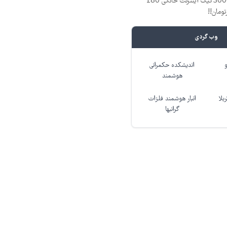
⏳فرصت محدود!! 3000گیگ اینترنت خانگی 180
وب گردی
اندیشکده حکمرانی
هوشمند
بلا
انبار هوشمند فلزات
گرانبها