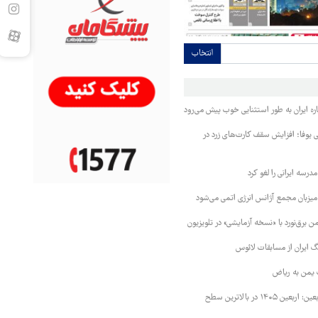
انتخاب
ره ایران به طور استثنایی خوب پیش می‌رود
ی یوفا؛ افزایش سقف کارت‌های زرد در
رسه ایرانی را لغو کرد
 میزبان مجمع آژانس انرژی اتمی می‌شود
 برق‌نورد با «نسخه آزمایشی» در تلویزیون
 ایران از مسابقات لائوس
 یمن به ریاض
رئیس ستاد مرکزی اربعین: اربعین ۱۴۰۵ در بالاترین سطح