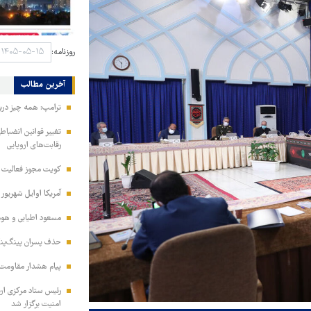
روزنامه:
آخرین مطالب
ترامپ: همه چیز دربا
تغییر قوانین انضباط
رقابت‌های اروپایی
کویت مجوز فعالیت مد
آمریکا اوایل شهریور
مسعود اطیابی و هومن
حذف پسران پینگ‌پنگ
پیام هشدار مقاومت
امنیت برگزار شد