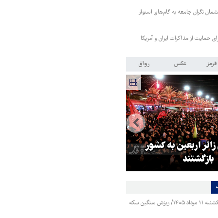
مان نگران جامعه به گام‌های استوار
رای حمایت از مذاکرات ایران و آمریکا
قرمز
عکس
رواق
 زائر اربعین به کشور
هماهنگی محور مقاومت، آمریکا ر
بازگشتند
در منطقه درمانده کرد
قیمت طلا و سکه یکشنبه ۱۱ مرداد ۱۴۰۵/ ریزش سنگین سکه