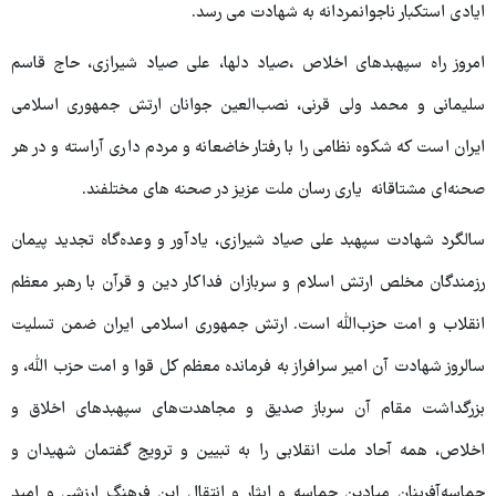
ایادی استکبار ناجوانمردانه به شهادت می رسد.
امروز راه سپهبدهای اخلاص ،صیاد دل‍ها، علی صیاد شیرازی، حاج قاسم
سلیمانی و محمد ولی قرنی، نصب‌العین جوانان ارتش جمهوری اسلامی
ایران است که شکوه نظامی را با رفتار خاضعانه و مردم داری آراسته و در هر
صحنه‌ای مشتاقانه یاری رسان ملت عزیز در صحنه های مختلفند.
سالگرد شهادت سپهبد علی صیاد شیرازی، یادآور و وعده‌گاه تجدید پیمان
رزمندگان مخلص ارتش اسلام و سربازان فداکار دین و قرآن با رهبر معظم
انقلاب و امت حزب‌الله است. ارتش جمهوری اسلامی ایران ضمن تسلیت
سالروز شهادت آن امیر سرافراز به فرمانده معظم کل قوا و امت حزب الله، و
بزرگداشت مقام آن سرباز صدیق و مجاهدت‌های سپهبدهای اخلاق و
اخلاص، همه آحاد ملت انقلابی را به تبیین و ترویج گفتمان شهیدان و
حماسه‌آفرینان میادین حماسه و ایثار و انتقال این فرهنگ ارزشی و امید