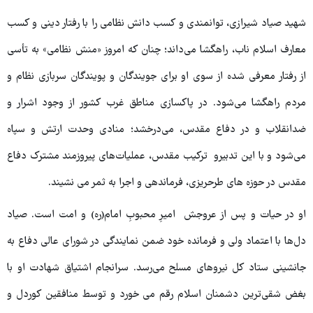
شهید صیاد شیرازی، توانمندی و کسب دانش نظامی را با رفتار دینی و کسب
معارف اسلام ناب، راهگشا می‌داند؛ چنان که امروز «منش نظامی» به تأسی
از رفتار معرفی شده از سوی او برای جویندگان و پویندگان سربازی نظام و
مردم راهگشا می‌شود. در پاکسازی مناطق غرب کشور از وجود اشرار و
ضدانقلاب و در دفاع مقدس، می‌درخشد؛ منادی وحدت ارتش و سپاه
می‌شود و با این تدبیرو ترکیب مقدس، عملیات‌های پیروزمند مشترک دفاع
مقدس در حوزه های طرحریزی، فرماندهی و اجرا به ثمر می نشیند.
او در حیات و پس از عروجش امیرِ محبوبِ امام(ره) و امت است. صیاد
دل‌ها با اعتماد ولی و فرمانده خود ضمن نمایندگی در شورای عالی دفاع به
جانشینی ستاد کل نیروهای مسلح می‌رسد. سرانجام اشتیاق شهادت او با
بغض شقی‌ترین دشمنان اسلام رقم می خورد و توسط منافقین کوردل و