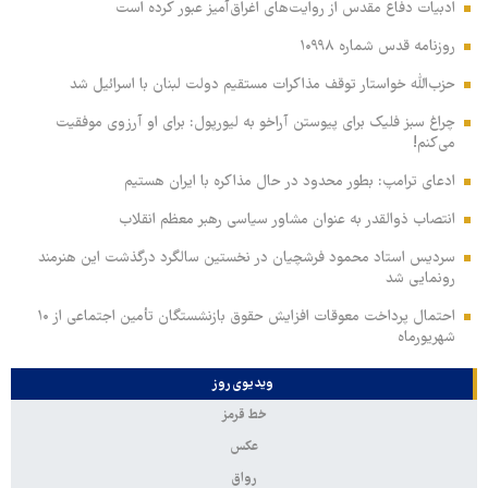
ادبیات دفاع مقدس از روایت‌های اغراق‌آمیز عبور کرده است
روزنامه قدس شماره ۱۰۹۹۸
حزب‌الله خواستار توقف مذاکرات مستقیم دولت لبنان با اسرائیل شد
چراغ سبز فلیک برای پیوستن آراخو به لیورپول: برای او آرزوی موفقیت
می‌کنم!
ادعای ترامپ: بطور محدود در حال مذاکره با ایران هستیم
انتصاب ذوالقدر به عنوان مشاور سیاسی رهبر معظم انقلاب
سردیس استاد محمود فرشچیان در نخستین سالگرد درگذشت این هنرمند
رونمایی شد
احتمال پرداخت معوقات افزایش حقوق بازنشستگان تأمین اجتماعی از ۱۰
شهریورماه
ویدیوی روز
خط قرمز
عکس
رواق