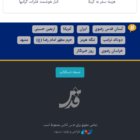
هزینه سفر به کربلا
انبار هوشمند فلزات گرانبها
آستان قدس رضوی
ایران
آمریکا
اربعین حسینی
دونالد ترامپ
تنگه هرمز
حرم مطهر امام رضا (ع)
مشهد
خراسان رضوی
روز خبرنگار
نسخه دسکتاپ
تمامی حقوق برای
قدس آنلاین
محفوظ است.
طراحی و تولید: نستوه