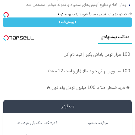
زمان اعلام نتایج آزمون‌های سمپاد و نمونه دولتی مشخص شد
اگر کمردرد داری این فیلم رو ببین! ◗پرسش‌نامه رو پر کن◖
◂پرسش‌نامه▸
مطالب پیشنهادی
100 هزار تومن پاداش بگیر | ثبت نام کن
100 میلیون وام آنی خرید طلا (بازپرداخت 12 ماهه)
🔥خرید قسطی طلا با 100 میلیون تومان وام فوری🔥
وب گردی
مزایده خودرو
اندیشکده حکمرانی هوشمند