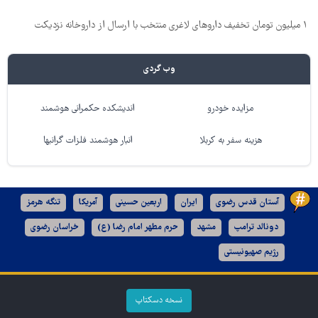
۱ میلیون تومان تخفیف داروهای لاغری منتخب با ارسال از داروخانه نزدیکت
وب گردی
مزایده خودرو
اندیشکده حکمرانی هوشمند
هزینه سفر به کربلا
انبار هوشمند فلزات گرانبها
آستان قدس رضوی
ایران
اربعین حسینی
آمریکا
تنگه هرمز
دونالد ترامپ
مشهد
حرم مطهر امام رضا (ع)
خراسان رضوی
رژیم صهیونیستی
نسخه دسکتاپ