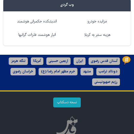
وب گردی
مزایده خودرو
اندیشکده حکمرانی هوشمند
هزینه سفر به کربلا
انبار هوشمند فلزات گرانبها
آستان قدس رضوی
ایران
اربعین حسینی
آمریکا
تنگه هرمز
دونالد ترامپ
مشهد
حرم مطهر امام رضا (ع)
خراسان رضوی
رژیم صهیونیستی
نسخه دسکتاپ