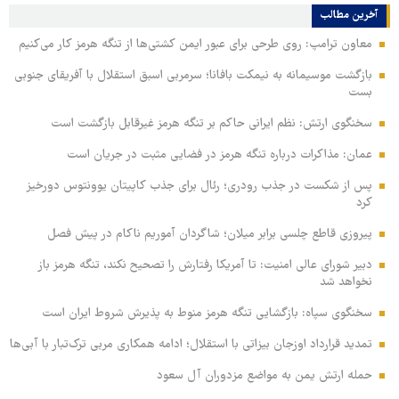
آخرین مطالب
معاون ترامپ: روی طرحی برای عبور ایمن کشتی‌ها از تنگه هرمز کار می‌کنیم
بازگشت موسیمانه به نیمکت بافانا؛ سرمربی اسبق استقلال با آفریقای جنوبی
بست
سخنگوی ارتش: نظم ایرانی حاکم بر تنگه هرمز غیرقابل بازگشت است
عمان: مذاکرات درباره تنگه هرمز در فضایی مثبت در جریان است
پس از شکست در جذب رودری؛ رئال برای جذب کاپیتان یوونتوس دورخیز
کرد
پیروزی قاطع چلسی برابر میلان؛ شاگردان آموریم ناکام در پیش فصل
دبیر شورای عالی امنیت: تا آمریکا رفتارش را تصحیح نکند، تنگه هرمز باز
نخواهد شد
سخنگوی سپاه: بازگشایی تنگه هرمز منوط به پذیرش شروط ایران است
تمدید قرارداد اوزجان بیزاتی با استقلال؛ ادامه همکاری مربی ترک‌تبار با آبی‌ها
حمله ارتش یمن به مواضع مزدوران آل سعود