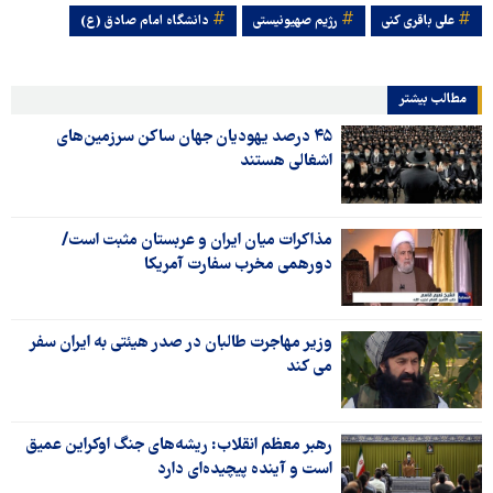
علی باقری کنی
رژیم صهیونیستی
دانشگاه امام صادق (ع)
مطالب بیشتر
۴۵ درصد یهودیان جهان ساکن سرزمین‌های
اشغالی هستند
مذاکرات میان ایران و عربستان مثبت است/
دورهمی مخرب سفارت آمریکا
وزیر مهاجرت طالبان در صدر هیئتی به ایران سفر
می کند
رهبر معظم انقلاب: ریشه‌های جنگ اوکراین عمیق
است و آینده پیچیده‌ای دارد