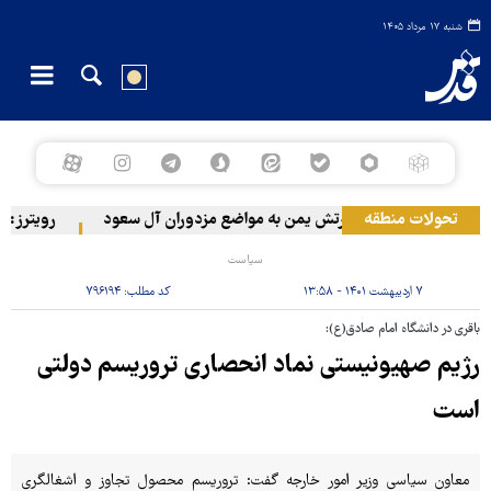
شنبه ۱۷ مرداد ۱۴۰۵
تحولات منطقه
حمله ارتش یمن به مواضع مزدوران آل سعود
رویترز: عربستان ۸۶ درصد از موشک‌های پاتریوت خود را ا
سیاست
۷ اردیبهشت ۱۴۰۱ - ۱۳:۵۸
کد مطلب:
۷۹۶۱۹۴
باقری در دانشگاه امام صادق(ع):
رژیم صهیونیستی نماد انحصاری تروریسم دولتی
است
معاون سیاسی وزیر امور خارجه گفت: تروریسم محصول تجاوز و اشغالگری