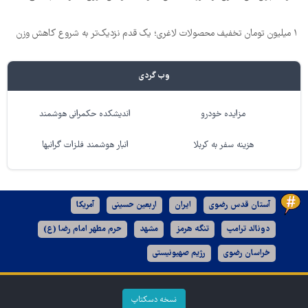
۱ میلیون تومان تخفیف محصولات لاغری؛ یک قدم نزدیک‌تر به شروع کاهش وزن
وب گردی
مزایده خودرو
اندیشکده حکمرانی هوشمند
هزینه سفر به کربلا
انبار هوشمند فلزات گرانبها
آستان قدس رضوی
ایران
اربعین حسینی
آمریکا
دونالد ترامپ
تنگه هرمز
مشهد
حرم مطهر امام رضا (ع)
خراسان رضوی
رژیم صهیونیستی
نسخه دسکتاپ