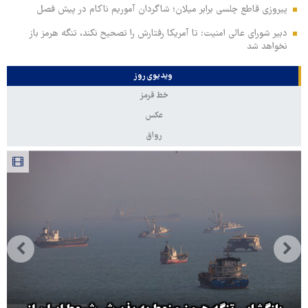
پیروزی قاطع چلسی برابر میلان؛ شاگردان آموریم ناکام در پیش فصل
دبیر شورای عالی امنیت: تا آمریکا رفتارش را تصحیح نکند، تنگه هرمز باز
نخواهد شد
ویدیوی روز
خط قرمز
عکس
رواق