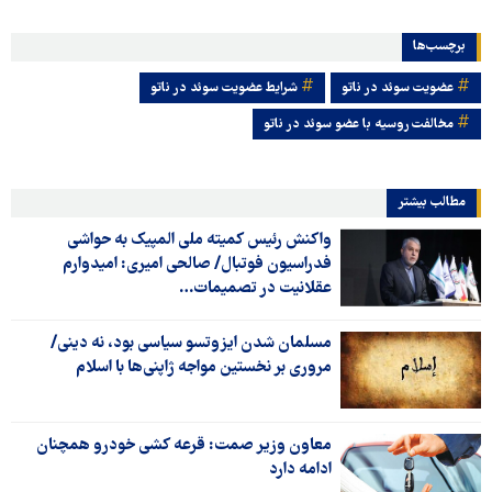
برچسب‌ها
عضویت سوئد در ناتو
شرایط عضویت سوئد در ناتو
مخالفت روسیه با عضو سوئد در ناتو
مطالب بیشتر
واکنش رئیس کمیته ملی المپیک به حواشی
فدراسیون فوتبال/ صالحی امیری: امیدوارم
عقلانیت در تصمیمات…
مسلمان شدن ایزوتسو سیاسی بود، نه دینی/
مروری بر نخستین مواجه ژاپنی‌ها با اسلام
معاون وزیر صمت: قرعه کشی خودرو همچنان
ادامه دارد