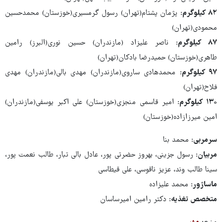
۸۲ کیلوگرم
: پژمان پشتام(تهران) رسول گرمسیری(خوزستان) محمدحسین
محمودی(تهران)
۸۷ کیلوگرم
: ناصر علیزاد (مازندران) حسین نوری(البرز) رامین
طاهری(خوزستان) حمیدرضا بادکان(تهران)
۹۷ کیلوگرم
: محمدهادی ساروی(مازندران) مهدی بالی(مازندران) مهدی
فلاح(تهران)
۱۳۰ کیلوگرم
: امیر قاسمی منجزی(خوزستان) علی اکبر یوسفی(مازندران)
امین میرزازاده(خوزستان)
سرمربی
: محمد بنا
مربیان
: رسول جزینی، بهروز حضرتی پور، عادل بالی تبار، طالب نعمت پور،
سینا طالب وند، عزیز ناقوسی، علی قیطاسی
ماساژور
: محمد علیزاده
متخصص تغذیه
: دکتر رامین امیرساسان