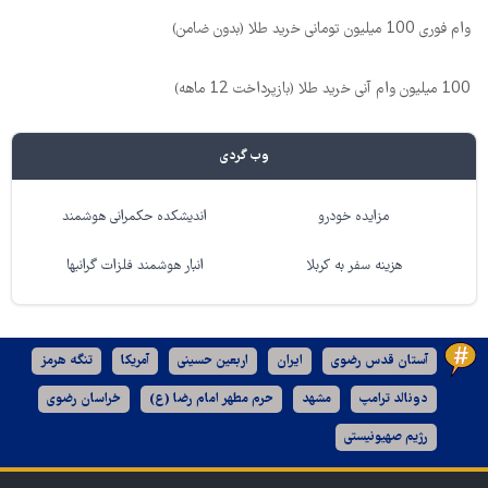
وام فوری 100 میلیون تومانی خرید طلا (بدون ضامن)
100 میلیون وام آنی خرید طلا (بازپرداخت 12 ماهه)
وب گردی
مزایده خودرو
اندیشکده حکمرانی هوشمند
هزینه سفر به کربلا
انبار هوشمند فلزات گرانبها
آستان قدس رضوی
ایران
اربعین حسینی
آمریکا
تنگه هرمز
دونالد ترامپ
مشهد
حرم مطهر امام رضا (ع)
خراسان رضوی
رژیم صهیونیستی