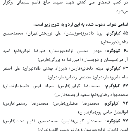
در کمپ تیم‌های ملی کشتی شهید سپهبد حاج قاسم سلیمانی برگزار
می‌شود.
اسامی نفرات دعوت شده به این اردو به شرح زیر است:
۵۵ کیلوگرم
: پویا دادمرز(خوزستان) علی نوربخش(تهران) محمدحسین
پناهی(خوزستان)
۶۰ کیلوگرم
: مهدی محسن نژاد(خوزستان) علیرضا نجاتی(قم) امید
آرامی(سیستان و بلوچستان) امیررضا ده بزرگی(فارس)
۶۳ کیلوگرم
: میثم دلخانی(فارس) شیرزاد بهشتی طلا(تهران) علی اصغر
سام دلیری(مازندران) مصطفی رضایی(مازندران)
۶۷ کیلوگرم
: محمدرضا گرایی(فارس) سجاد ایمن طلب(مازندران)
محمدجواد رضایی(قم) سعید ارجمند(فارس)
۷۲ کیلوگرم
: محمدرضا مختاری(فارس) محمدرضا رستمی(فارس)
ابوالفضل حاجی پور(مازندران)
۷۷ کیلوگرم
: محمدعلی گرایی(فارس) محمدحسین آذرم دخت(فارس)
امین کاویانی نژاد(خوزستان) عارف حبیب اللهی(تهران)