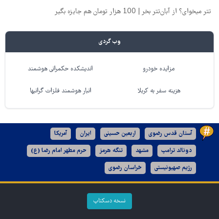
تتر میخوای؟ از آبان‌تتر بخر | 100 هزار تومان هم جایزه بگیر
وب گردی
مزایده خودرو
اندیشکده حکمرانی هوشمند
هزینه سفر به کربلا
انبار هوشمند فلزات گرانبها
آستان قدس رضوی
اربعین حسینی
ایران
آمریکا
دونالد ترامپ
مشهد
تنگه هرمز
حرم مطهر امام رضا (ع)
رژیم صهیونیستی
خراسان رضوی
نسخه دسکتاپ