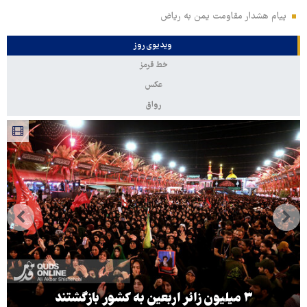
پیام هشدار مقاومت یمن به ریاض
ویدیوی روز
خط قرمز
عکس
رواق
۳ میلیون زائر اربعین به کشور بازگشتند