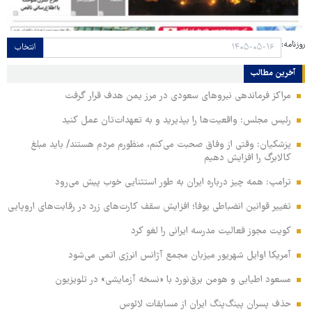
روزنامه:
انتخاب
آخرین مطالب
مراکز فرماندهی نیروهای سعودی در مرز یمن هدف قرار گرفت
رئیس مجلس: واقعیت‌ها را بپذیرید و به تعهدات‌تان عمل کنید
پزشکیان: وقتی از وفاق صحبت می‌کنم، منظورم مردم هستند/ باید مبلغ
کالابرگ را افزایش دهیم
ترامپ: همه چیز درباره ایران به طور استثنایی خوب پیش می‌رود
تغییر قوانین انضباطی یوفا؛ افزایش سقف کارت‌های زرد در رقابت‌های اروپایی
کویت مجوز فعالیت مدرسه ایرانی را لغو کرد
آمریکا اوایل شهریور میزبان مجمع آژانس انرژی اتمی می‌شود
مسعود اطیابی و هومن برق‌نورد با «نسخه آزمایشی» در تلویزیون
حذف پسران پینگ‌پنگ ایران از مسابقات لائوس