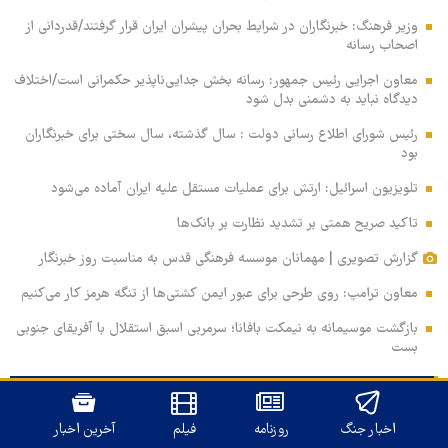
وزیر فرهنگ: خبرنگاران در شرایط بحران پیشران ایران قرار گرفتند/قدردانی از
اصحاب رسانه
معاون اجرایی رئیس جمهور: رسانه بخش جدایی‌ناپذیر حکمرانی است/اختلاف
دیدگاه نباید به دشمنی بدل شود
رئیس شورای اطلاع رسانی دولت : سال گذشته، سال سختی برای خبرنگاران
بود
تلویزیون اسرائیل: ارتش برای عملیات مستقل علیه ایران آماده می‌شود
تاکید صریح همتی بر تشدید نظارت بر بانک‌ها
گزارش تصویری | مهمانان موسسه فرهنگی قدس به مناسبت روز خبرنگار
معاون ترامپ: روی طرحی برای عبور ایمن کشتی‌ها از تنگه هرمز کار می‌کنیم
بازگشت موسیمانه به نیمکت بافانا؛ سرمربی اسبق استقلال با آفریقای جنوبی
بست
ویدیوی روز
خط قرمز
اخبار جنگ
روزنامه
فیلم
آخرین اخبار