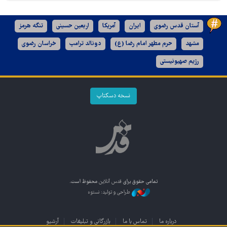
آستان قدس رضوی
ایران
آمریکا
اربعین حسینی
تنگه هرمز
مشهد
حرم مطهر امام رضا (ع)
دونالد ترامپ
خراسان رضوی
رژیم صهیونیستی
نسخه دسکتاپ
تمامی حقوق برای
قدس آنلاین
محفوظ است.
طراحی و تولید: نستوه
درباره ما
تماس با ما
بازرگانی و تبلیغات
آرشیو