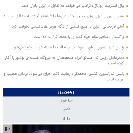
وال‌ استریت ژورنال: ترامپ می‌خواهد به تقابل با ایران پایان دهد
معاون برق و انرژی وزارت نیرو: خاموشی‌ها تا ۲ هفته آینده به حداقل می‌رسد
آملی‌ لاریجانی: ایران به هیچ قیمتی از تنگه هرمز عقب‌نشینی نخواهد کرد
پاکستان: توافق مکه هیچ کشوری را هدف قرار نداده است
رئیس اتاق تعاون ایران : سود سهام عدالت تا هفته دولت واریز می‌شود
مدیرعامل روس‌اتم: مسکو اعزام متخصصان به نیروگاه هسته‌ای بوشهر را آغاز
کرده‌ است
رئیس فدراسیون کشتی: محمدنژاد رعایت نکند اخراج می‌شود/ یزدانی عجیب و
غریب است
ویدیوی روز
خط قرمز
عکس
رواق