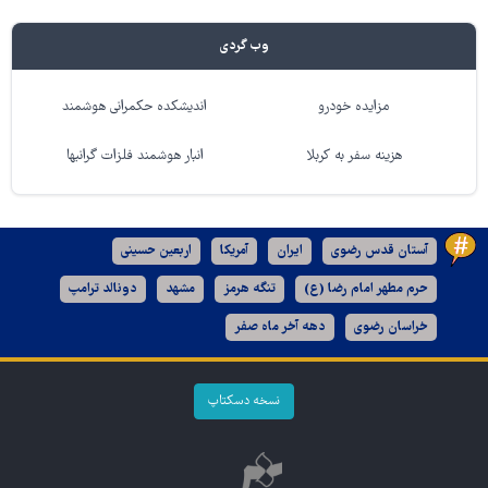
وب گردی
مزایده خودرو
اندیشکده حکمرانی هوشمند
هزینه سفر به کربلا
انبار هوشمند فلزات گرانبها
آستان قدس رضوی
ایران
آمریکا
اربعین حسینی
حرم مطهر امام رضا (ع)
تنگه هرمز
مشهد
دونالد ترامپ
خراسان رضوی
دهه آخر ماه صفر
نسخه دسکتاپ