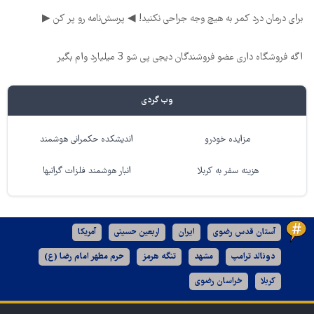
برای درمان درد کمر به هیچ وجه جراحی نکنید! ◀ پرسش‌نامه رو پر کن ▶
اگه فروشگاه داری عضو فروشندگان دیجی پی شو 3 میلیارد وام بگیر
وب گردی
مزایده خودرو
اندیشکده حکمرانی هوشمند
هزینه سفر به کربلا
انبار هوشمند فلزات گرانبها
آستان قدس رضوی
ایران
اربعین حسینی
آمریکا
دونالد ترامپ
مشهد
تنگه هرمز
حرم مطهر امام رضا (ع)
کربلا
خراسان رضوی