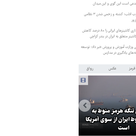
مدعی است این گوی و این میدان
درگیری شدید در جنوب ادلب؛ کشته و زخمی شدن ۳ نظامی
زور
پاکستان هزینه انبارداری کانتینرهای ایرانی را ۸۰ درصد کاهش
ی وزارت آموزش و پرورش خبر داد؛ توسعه
ه‌های یادگیری در مدارس
قرمز
عکس
رواق
 تنگه هرمز منوط به
ایران از سوی آمریکا
پزشکیان: گفت‌وگوها آمریکا را
است
مجبور به همراهی کرد