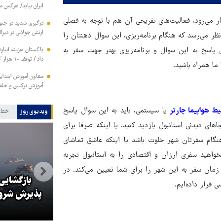
ایران بیاید/ هرکس 
ار می‌رود، فعالیت‌های تفریحی آن هم با توجه به فصلی
ارتش جولانی در دیرال
ظر می‌رسد که هنگام برنامه‌ریزی، این سوال ذهنتان را
 پاسخ به این سوال و برنامه‌ریزی بهتر جهت سفر به
داد / توقف ۱۰ هزار کانتینر متعلق به ایران در بندر کراچی
ا ما همراه باشید.
معاون آموزش ابتدای
آموزش ترکیبی و حلق
یط هواپیما چارتر
یا سیستمی، باید به این سوال پاسخ
ویدیوی روز
خط 
ی دیدنی استانبول بازدید کنید، یا اینکه صرفا برای
نگام سفرتان شهر خلوت باشد یا اینکه عاشق تماشای
ید سفری ارزان و اقتصادی را به استانبول تجربه
زمان سفر به این شهر را برای شما تعیین می‌کند. در
بازدید استاندار خراسان رضوی از
بازگشایی
 قرار داده‌ایم.
موسسه فرهنگی قدس در روز
پذیرش شروط 
خبرنگار