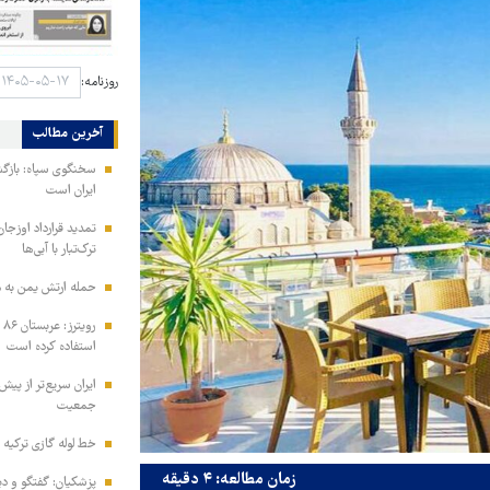
روزنامه:
آخرین مطالب
سخنگوی سپاه: بازگش
ایران است
تمدید قرارداد اوزجان
ترک‌تبار با آبی‌ها
حمله ارتش یمن به م
رو
استفاده کرده است
ایران سریع‌تر از پیش‌
جمعیت
خط لوله گازی ترکیه ب
زمان مطالعه: ۴ دقیقه
پزشکیان: گفتگو و دیپ