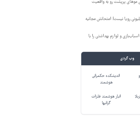
ی موهای پرپشت رو به واقعیت
د ماهی 800 میلیونی رویا نیست! امتحانش مجانیه
باب‌بازی و لوازم بهداشتی را با
وب گردی
اندیشکده حکمرانی
هوشمند
بلا
انبار هوشمند فلزات
گرانبها