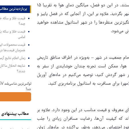
از نظر آب‌وهوایی، بهار و پاییز بهترین فصل برای سفر به استانبول هستند. در این دو فصل، میانگین دمای هوا به تقریبا ۱۵
پربازدیدترین‌ مطالب
ر بگردید. علاوه بر این، از آنجایی که در فصل پاییز و
نگیزترین منظره‌ها را در شهر استانبول مشاهده خواهید
چند؟
ی می‌شود.
امامی
همزمان قیمت‌ها در ب
زدحام جمعیت در شهر – به‌ویژه در اطراف مناطق تاریخی
زمان اعلام نتایج آ
ای هوا، ممکن است تجربه چندان خوشایندی از سفر به
شایعه انحلال ماکان‌ب
شدند؟
 در شهر گردش کنید، توصیه می‌کنیم در ماه‌های آوریل
(مهر) برای مسافرت به استانبول برنامه‌ریزی کنید.
شد!
ای معروف و قیمت مناسب در این وجود دارد. علاوه بر
مطالب پیشنهادی
‌اند که کیفیت آن‌ها، رضایت مسافران زیادی را جلب
ه بیش از ۴۰ روز در سال را به خود اختصاص می‌دهد، به‌طور پراکنده در ماه‌های ژوئن