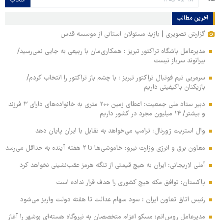
انتخاب
آخرین مطالب
گزارش تصویری | بازید مسئولان استانی از موسسه قدس
مدیرعامل باشگاه تراکتور تبریز : همکاری‌مان با ربیعی به جایی نمی‌رسید/
بیرانوند سرباز نیست
سرمربی تیم فوتبال تراکتور تبریز : با چشم باز تراکتور را انتخاب کردم/
بازیکنان باکیفیتی داریم
دبیر ستاد ملی جمعیت: اعطای زمین ۲۰۰ متری به خانواده‌های دارای ۳ فرزند
و بیشتر/ ۱۴ میلیون مجرد در کشور داریم
وال‌ استریت ژورنال: ترامپ می‌خواهد به تقابل با ایران پایان دهد
معاون برق و انرژی وزارت نیرو: خاموشی‌ها تا ۲ هفته آینده به حداقل می‌رسد
آملی‌ لاریجانی: ایران به هیچ قیمتی از تنگه هرمز عقب‌نشینی نخواهد کرد
پاکستان: توافق مکه هیچ کشوری را هدف قرار نداده است
رئیس اتاق تعاون ایران : سود سهام عدالت تا هفته دولت واریز می‌شود
مدیرعامل روس‌اتم: مسکو اعزام متخصصان به نیروگاه هسته‌ای بوشهر را آغاز