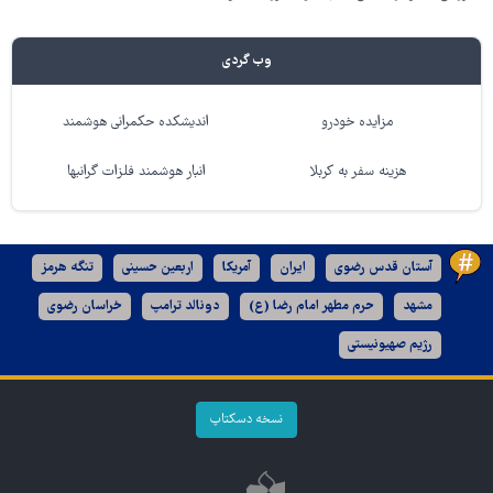
وب گردی
مزایده خودرو
اندیشکده حکمرانی هوشمند
هزینه سفر به کربلا
انبار هوشمند فلزات گرانبها
آستان قدس رضوی
ایران
آمریکا
اربعین حسینی
تنگه هرمز
مشهد
حرم مطهر امام رضا (ع)
دونالد ترامپ
خراسان رضوی
رژیم صهیونیستی
نسخه دسکتاپ