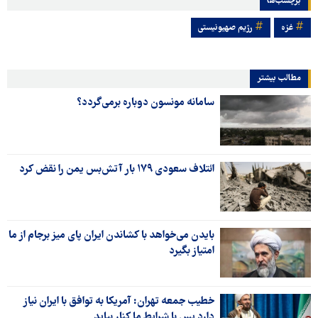
برچسب‌ها
غزه
رژیم صهیونیستی
مطالب بیشتر
سامانه مونسون دوباره برمی‌گردد؟
ائتلاف سعودی ۱۷۹ بار آتش‌بس یمن را نقض کرد
بایدن می‌خواهد با کشاندن ایران پای میز برجام از ما
امتیاز بگیرد
خطیب جمعه تهران: آمریکا به توافق با ایران نیاز
دارد پس با شرایط ما کنار بیاید