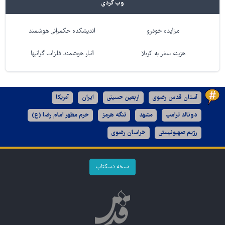
وب گردی
مزایده خودرو
اندیشکده حکمرانی هوشمند
هزینه سفر به کربلا
انبار هوشمند فلزات گرانبها
آستان قدس رضوی
اربعین حسینی
ایران
آمریکا
دونالد ترامپ
مشهد
تنگه هرمز
حرم مطهر امام رضا (ع)
رژیم صهیونیستی
خراسان رضوی
نسخه دسکتاپ