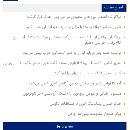
آخرین مطالب
مراکز فرماندهی نیروهای سعودی در مرز یمن هدف قرار گرفت
رئیس مجلس: واقعیت‌ها را بپذیرید و به تعهدات‌تان عمل کنید
پزشکیان: وقتی از وفاق صحبت می‌کنم، منظورم مردم هستند/ باید مبلغ
کالابرگ را افزایش دهیم
ترامپ: همه چیز درباره ایران به طور استثنایی خوب پیش می‌رود
تغییر قوانین انضباطی یوفا؛ افزایش سقف کارت‌های زرد در رقابت‌های اروپایی
کویت مجوز فعالیت مدرسه ایرانی را لغو کرد
آمریکا اوایل شهریور میزبان مجمع آژانس انرژی اتمی می‌شود
مسعود اطیابی و هومن برق‌نورد با «نسخه آزمایشی» در تلویزیون
حذف پسران پینگ‌پنگ ایران از مسابقات لائوس
پیام هشدار مقاومت یمن به ریاض
ویدیوی روز