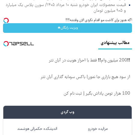
قیمت محصولات ایران خودرو شنبه ۱۰ مرداد ۱۴۰۵/ سورن پلاس یک میلیارد
و ۹۰۵ میلیون تومان
اگه هنوز برای کاشت مو اقدام نکردی الان وقتشه‼️‼️
ویزیت رایگان🔥
مطالب پیشنهادی
❗❗200 میلیون وام❗❗ فقط با احراز هویت در آبان تتر
از سود هیچ بازاری جا نمون! باکس سرمایه گذاری آبان تتر
100 هزار تومن پاداش بگیر | ثبت نام کن
وب گردی
مزایده خودرو
اندیشکده حکمرانی هوشمند