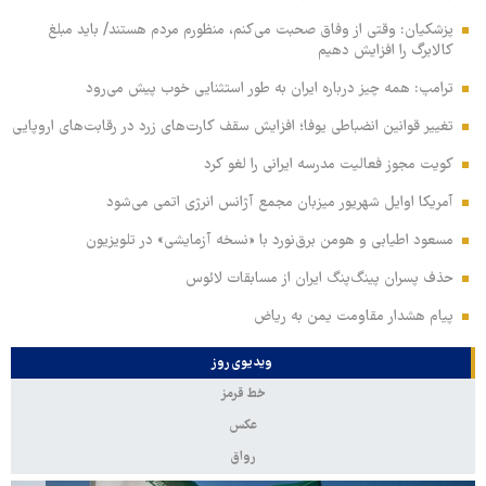
پزشکیان: وقتی از وفاق صحبت می‌کنم، منظورم مردم هستند/ باید مبلغ
کالابرگ را افزایش دهیم
ترامپ: همه چیز درباره ایران به طور استثنایی خوب پیش می‌رود
تغییر قوانین انضباطی یوفا؛ افزایش سقف کارت‌های زرد در رقابت‌های اروپایی
کویت مجوز فعالیت مدرسه ایرانی را لغو کرد
آمریکا اوایل شهریور میزبان مجمع آژانس انرژی اتمی می‌شود
مسعود اطیابی و هومن برق‌نورد با «نسخه آزمایشی» در تلویزیون
حذف پسران پینگ‌پنگ ایران از مسابقات لائوس
پیام هشدار مقاومت یمن به ریاض
ویدیوی روز
خط قرمز
عکس
رواق