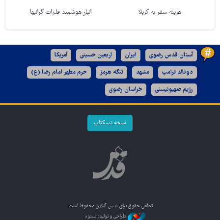
هزینه سفر به کربلا
انبار هوشمند فلزات گرانبها
آستان قدس رضوی
ایران
اربعین حسینی
آمریکا
دونالد ترامپ
مشهد
تنگه هرمز
حرم مطهر امام رضا (ع)
رژیم صهیونیستی
خراسان رضوی
نسخه دسکتاپ
تمامی حقوق برای
قدس آنلاین
محفوظ است.
طراحی و تولید: نستوه