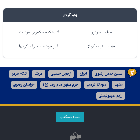
وب گردی
مزایده خودرو
اندیشکده حکمرانی هوشمند
هزینه سفر به کربلا
انبار هوشمند فلزات گرانبها
آستان قدس رضوی
ایران
اربعین حسینی
آمریکا
تنگه هرمز
مشهد
دونالد ترامپ
حرم مطهر امام رضا (ع)
خراسان رضوی
رژیم صهیونیستی
نسخه دسکتاپ