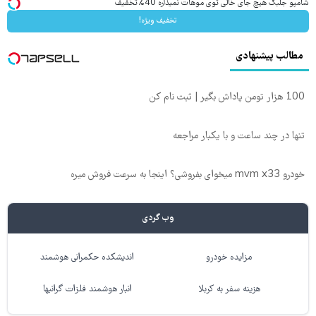
شامپو جلبک هیچ جای خالی توی موهات نمیذاره 40%تخفیف
تخفیف ویژه!
مطالب پیشنهادی
100 هزار تومن پاداش بگیر | ثبت نام کن
تنها در چند ساعت و با یکبار مراجعه
خودرو mvm x33 میخوای بفروشی؟ اینجا به سرعت فروش میره
وب گردی
مزایده خودرو
اندیشکده حکمرانی هوشمند
هزینه سفر به کربلا
انبار هوشمند فلزات گرانبها