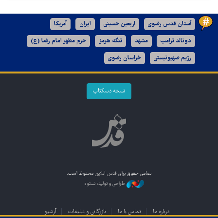
آستان قدس رضوی
اربعین حسینی
ایران
آمریکا
دونالد ترامپ
مشهد
تنگه هرمز
حرم مطهر امام رضا (ع)
رژیم صهیونیستی
خراسان رضوی
نسخه دسکتاپ
تمامی حقوق برای
قدس آنلاین
محفوظ است.
طراحی و تولید: نستوه
درباره ما
تماس با ما
بازرگانی و تبلیغات
آرشیو