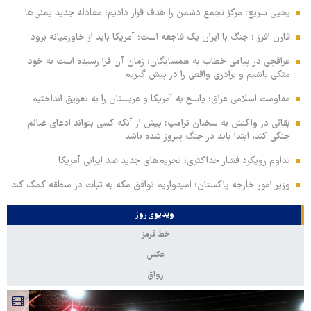
یحیی سریع: مرکز تجمع دشمن را هدف قرار دادیم؛ معادله جدید یمنی‌ها
فارن افرز : جنگ با ایران یک فاجعه است؛ آمریکا باید از خاورمیانه برود
عراقچی در پیامی خطاب به همسایگان: زمان آن فرا رسیده است به خود
متکی باشیم و برادری واقعی را در پیش گیریم
مقاومت اسلامی عراق: پاسخ به آمریکا و عربستان را به تعویق انداختیم
بقائی در واکنش به سخنان ترامپ: پیش از آنکه کسی بتواند ادعای غنائم
جنگی کند، ابتدا باید در جنگ پیروز شده باشد
تداوم رویکرد فشار حداکثری؛ تحریم‌های جدید ضد ایرانی آمریکا
وزیر امور خارجه پاکستان: امیدواریم توافق مکه به ثبات در منطقه کمک کند
ویدیوی روز
خط قرمز
عکس
رواق