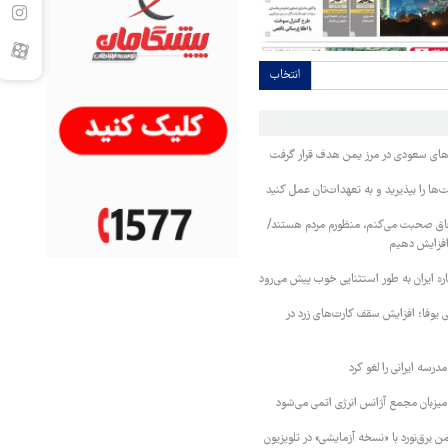
انتخاب
وهای سعودی در مرز یمن هدف قرار گرفت
ا را بپذیرید و به تعهدات‌تان عمل کنید
فاق صحبت می‌کنم، منظورم مردم هستند/
 افزایش دهیم
ره ایران به طور استثنایی خوب پیش می‌رود
ی یوفا؛ افزایش سقف کارت‌های زرد در
رسه ایرانی را لغو کرد
 میزبان مجمع آژانس انرژی اتمی می‌شود
 برق‌نورد با «نسخه آزمایشی» در تلویزیون