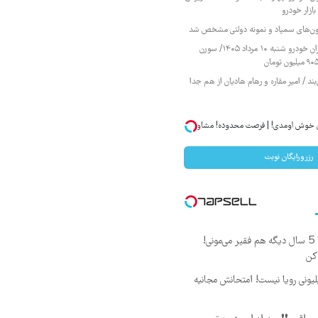
ازار خودرو
زمون‌های سمپاد و نمونه دولتی مشخص شد
قیمت محصولات ایران خودرو شنبه ۱۰ مرداد ۱۴۰۵/ سورن
ند / امیر مقاره و رهام هادیان از هم جدا
ان خوش اومدی! | فرصت محدوده! مشاوره
رزرورایگان نوبت
این دوره رو نبینی، تا 5 سال دیگه هم فقیر می‌مونی!
کن
د ماهی 800 میلیونی رویا نیست! امتحانش مجانیه