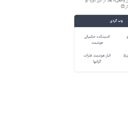
 واقعی❗❗ بعد از این دوره تو
ار😍
وب گردی
اندیشکده حکمرانی
هوشمند
بلا
انبار هوشمند فلزات
گرانبها