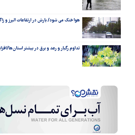
هوا خنک می شود/ بارش در ارتفاعات البرز و زا
تداوم رگبار و رعد و برق در بیشتر استان‌ها/اف