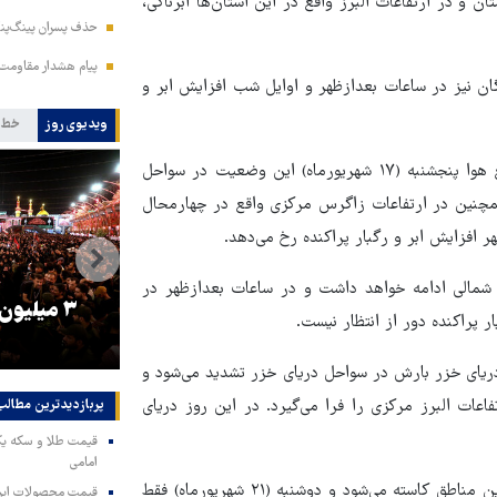
ن و در ارتفاعات البرز واقع در این استان‌ها ابرناکی،
حذف پسران پینگ‌پنگ
پیام هشدار مقاومت
ن نیز در ساعات بعدازظهر و اوایل شب افزایش ابر و
ویدیوی روز
خط 
به گفته رئیس مرکز ملی پیش‌بینی و مدیریت بحران مخاطرات وضع هوا پنجشنبه (۱۷ شهریورماه) این وضعیت در سواحل
مچنین در ارتفاعات زاگرس مرکزی واقع در چهارمحال
ر افزایش ابر و رگبار پراکنده رخ می‌دهد.
مناطق سواحل شمالی ادامه خواهد داشت و در ساعات بعدازظهر در
را
ترامپ نماد فساد، اقتدارگرایی و
۳ میلیون
 پراکنده دور از انتظار نیست.
جنگ‌طلبی است!
نات شمالی روی دریای خزر بارش در سواحل دریای خزر تشدید می‌شود و
ات البرز مرکزی را فرا می‌گیرد. در این روز دریای
پربازدیدترین‌ مطالب
امامی
وی ادامه داد: بعدازظهر یکشنبه (۲۰ شهریورماه) از شدت بارش در این مناطق کاسته می‌شود و دوشنبه (۲۱ شهریورماه) فقط