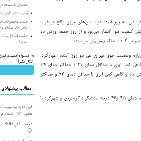
همزمان قیمت‌ها در ب
زمان اعلام نتایج آ
ا طی سه روز آینده در استان‌های مرزی واقع در غرب
پلاس یک میلیارد و ۹۰۵ میلیون تومان
ش کیفیت هوا انتظار می‌رود و از روز جمعه وزش باد
شایعه انحلال ماکان‌ب
 خیزش گرد و خاک پیش‌بینی می‌شود.
شدند؟
اره وضعیت جوی تهران طی دو روز آینده اظهارکرد:
به جشنواره ایمپلنت تهر
رایگان بگیر!
آسمان تهران فردا (۱۷ شهریور) صاف در بعضی ساعات وزش باد و گاهی کمی ابری با حداقل دمای ۲۳ و حداکثر دمای ۳۴
درجه سانتیگراد و طی ‌جمعه (۱۸ شهریور) صاف در بعضی ساعات وزش باد و گاهی کمی ابری با حداقل دمای ۲۴ و حداکثر
مطالب پیشنهادی
ضیاییان در پایان گفت: طی امروز و فردا (۱۶ و ۱۷ شهریورماه) اهواز با دمای ۴۵ و۴۶ درجه سانتیگراد گرم‌ترین و شهرکرد با
همین الان ثبت نام 
درآم
😉