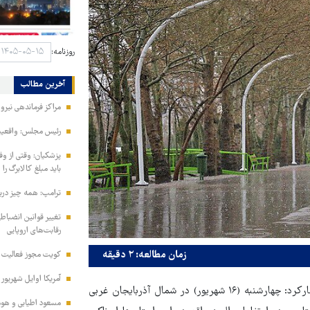
روزنامه:
آخرین مطالب
مراکز فرماندهی نیر
رئیس مجلس: واقعیت‌ه
پزشکیان: وقتی از و
باید مبلغ کالابرگ را
ترامپ: همه چیز دربا
تغییر قوانین انضباط
رقابت‌های اروپایی
زمان مطالعه: ۲ دقیقه
کویت مجوز فعالیت مد
آمریکا اوایل شهریور
درباره شرایط جوی کشوراظهارکرد: چهارشنبه (۱۶ شهریور) در شمال آذربایجان غربی
مسعود اطیابی و هومن