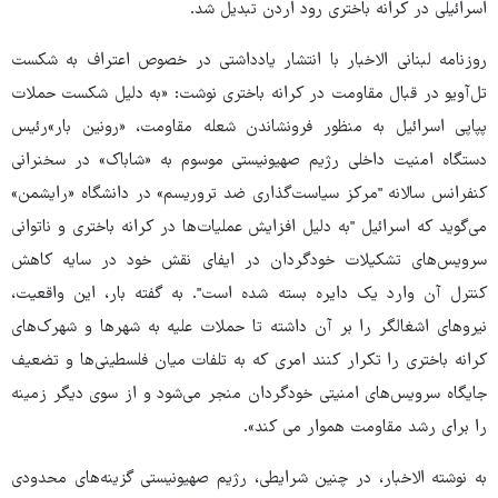
اسرائیلی در کرانه باختری رود اردن تبدیل شد.
روزنامه لبنانی الاخبار با انتشار یادداشتی در خصوص اعتراف به شکست
تل‌آویو در قبال مقاومت در کرانه باختری نوشت: «به دلیل شکست حملات
پپاپی اسرائیل به منظور فرونشاندن شعله مقاومت، «رونین بار»رئیس
دستگاه امنیت داخلی رژیم صهیونیستی موسوم به «شاباک» در سخنرانی
کنفرانس سالانه "مرکز سیاست‌گذاری ضد تروریسم» در دانشگاه «رایشمن»
می‌گوید که اسرائیل "به دلیل افزایش عملیات‌ها در کرانه باختری و ناتوانی
سرویس‌های تشکیلات خودگردان در ایفای نقش خود در سایه کاهش
کنترل آن وارد یک دایره بسته شده است". به گفته بار، این واقعیت،
نیروهای اشغالگر را بر آن داشته تا حملات علیه به شهرها و شهرک‌های
کرانه باختری را تکرار کنند امری که به تلفات میان فلسطینی‌ها و تضعیف
جایگاه سرویس‌های امنیتی خودگردان منجر می‌شود و از سوی دیگر زمینه
را برای رشد مقاومت هموار می کند».
به نوشته الاخبار، در چنین شرایطی، رژیم صهیونیستی گزینه‌های محدودی