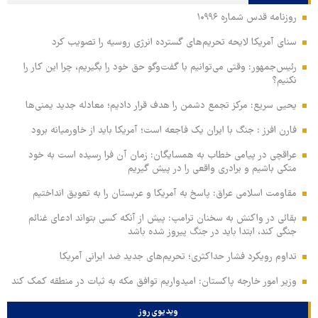
روزنامه قدس شماره ۱۰۹۹۶
سنای آمریکا لایحه تحریم‌های گسترده انرژی روسیه را تصویب کرد
رئیس‌جمهور: وقتی می‌توانیم با گفت‌وگو حق خود را بگیریم، چرا این کار را
نکنیم؟
یحیی سریع: مرکز تجمع دشمن را هدف قرار دادیم؛ معادله جدید یمنی‌ها
فارن افرز : جنگ با ایران یک فاجعه است؛ آمریکا باید از خاورمیانه برود
عراقچی در پیامی خطاب به همسایگان: زمان آن فرا رسیده است به خود
متکی باشیم و برادری واقعی را در پیش گیریم
مقاومت اسلامی عراق: پاسخ به آمریکا و عربستان را به تعویق انداختیم
بقائی در واکنش به سخنان ترامپ: پیش از آنکه کسی بتواند ادعای غنائم
جنگی کند، ابتدا باید در جنگ پیروز شده باشد
تداوم رویکرد فشار حداکثری؛ تحریم‌های جدید ضد ایرانی آمریکا
وزیر امور خارجه پاکستان: امیدواریم توافق مکه به ثبات در منطقه کمک کند
ویدیوی روز