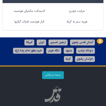
مزایده خودرو
اندیشکده حکمرانی هوشمند
هزینه سفر به کربلا
انبار هوشمند فلزات گرانبها
آستان قدس رضوی
اربعین حسینی
ایران
آمریکا
دونالد ترامپ
مشهد
تنگه هرمز
حرم مطهر امام رضا (ع)
خراسان رضوی
کربلا
نسخه دسکتاپ