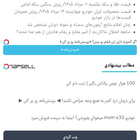
قیمت طلا و سکه یکشنبه ۱۱ مرداد ۱۴۰۵/ ریزش سنگین سکه امامی
قیمت محصولات ایران خودرو چهارشنبه ۱۴ مرداد ۱۴۰۵/ ریزش همزمان
قیمت‌ها در بازار خودرو
زمان اعلام نتایج آزمون‌های سمپاد و نمونه دولتی مشخص شد
شایعه انحلال ماکان‌بند / امیر مقاره و رهام هادیان از هم جدا شدند؟
اگر کمردرد داری این فیلم رو ببین! ◗پرسش‌نامه رو پر کن◖
◂پرسش‌نامه▸
مطالب پیشنهادی
100 هزار تومن پاداش بگیر | ثبت نام کن
برای درمان درد کمر به هیچ وجه جراحی نکنید! ◀ پرسش‌نامه رو پر کن ▶
خودرو mvm x33 میخوای بفروشی؟ اینجا به سرعت فروش میره
وب گردی