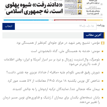
روزنامه:
انتخاب
آخرین مطالب
مؤمنی: تشییع رهبر شهید در عراق جلوه‌ای کم‌نظیر از همبستگی بود
مومنی: خدشه به همبستگی ملی، گناه نابخشودنی است
بلومبرگ، وال‌استریت ژورنال و نبرد بر سر اسرار آمریکا و ایران؛ وقتی اطلاعات
از نفت باارزش‌تر می‌شود
شورش رفیق قدیمی نکونام علیه «مافیا» / خداداد عزیزی چه نقشی داشت؟
شاخص کل بورس یکشنبه ۱۸ مرداد ۱۴۰۵/ معاملات از ۵۷ همت عبور کرد
پیمان مکه جنجالی شد/ نمایندگان ترکیه اردوغان را به چالش کشیدند
پایان نسخه‌های یکسان برای بیماران / ژنتیک و فناوری‌های نوین مسیر درمان
را تغییر می‌دهند