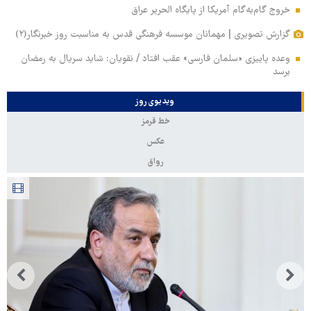
خروج گام‌به‌گام آمریکا از پایگاه الحریر عراق
گزارش تصویری | مهمانان موسسه فرهنگی قدس به مناسبت روز خبرنگار(۲)
وعده پاییزی «سلمان فارسی» عقب افتاد / نقویان: شاید سریال به رمضان
برسد
ویدیوی روز
خط قرمز
عکس
رواق