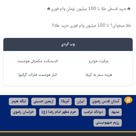
🔥خرید قسطی طلا با 100 میلیون تومان وام فوری🔥
طلا میخوای؟ تا 100 میلیون وام فوری خرید طلا‼️
وب گردی
مزایده خودرو
اندیشکده حکمرانی هوشمند
هزینه سفر به کربلا
انبار هوشمند فلزات گرانبها
آستان قدس رضوی
ایران
آمریکا
اربعین حسینی
تنگه هرمز
مشهد
دونالد ترامپ
حرم مطهر امام رضا (ع)
خراسان رضوی
رژیم صهیونیستی