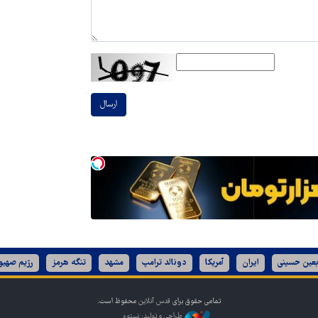
ارسال
بعین حسینی
ایران
آمریکا
دونالد ترامپ
مشهد
تنگه هرمز
رژیم صهیو
تمامی حقوق برای
قدس آنلاین
محفوظ است.
طراحی و تولید: نستوه