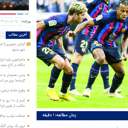
روزنامه:
آخرین مطالب
گزارش تصویری | اجرا
شهر مشهد
ماجراجویی علیه ایران
شکاف در کاخ سفید ت
ونس: همچنان به دنبا
گزینه‌ها روی میز ا
وقوع حادثه دریایی 
کمتر از ۱۰۰
حکایت از تغییر دارد/
زمان مطالعه: ۱ دقیقه
حماقت ترامپ، پدافند
مرور یک روش کارآمد 