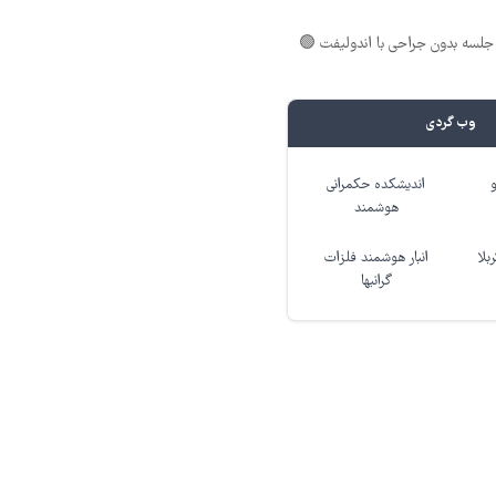
لسه بدون جراحی با اندولیفت 🟢
وب گردی
اندیشکده حکمرانی
هوشمند
بلا
انبار هوشمند فلزات
گرانبها