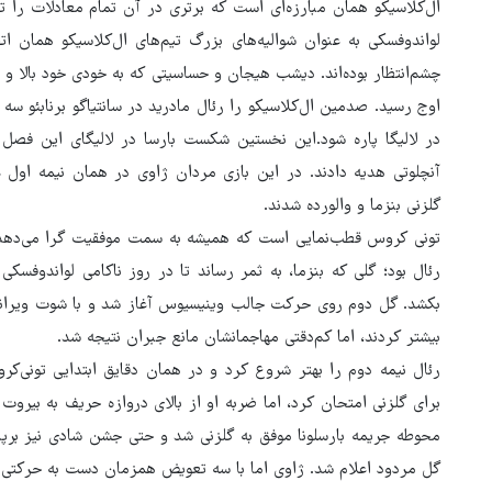
ال‌کلاسیکو همان مبارزه‌ای است که برتری در آن تمام معادلات را ت
لواندوفسکی به عنوان شوالیه‌های بزرگ تیم‌های ال‌کلاسیکو همان ا
چشم‌انتظار بوده‌اند. دیشب هیجان و حساسیتی که به خودی خود بالا و غ
اوج رسید. صدمین ال‌کلاسیکو را رئال مادرید در سانتیاگو برنابئو سه 
در لالیگا پاره شود.این نخستین شکست بارسا در لالیگای این فصل
آنچلوتی هدیه دادند. در این بازی مردان ژاوی در همان نیمه اول
گلزنی بنزما و والورده شدند.
تونی کروس قطب‌نمایی است که همیشه به سمت موفقیت گرا می‌دهد؛
بکشد. گل دوم روی حرکت جالب وینیسیوس آغاز شد و با شوت ویرانگر و
بیشتر کردند، اما کم‌دقتی مهاجمانشان مانع جبران نتیجه شد.
روایت خبرنگار روس از حال و هو
رئال نیمه دوم را بهتر شروع کرد و در همان دقایق ابتدایی تونی‌
اربعین امسال
محوطه جریمه بارسلونا موفق به گلزنی شد و حتی جشن شادی نیز برپا 
گل مردود اعلام شد. ژاوی اما با سه تعویض همزمان دست به حرکتی ان