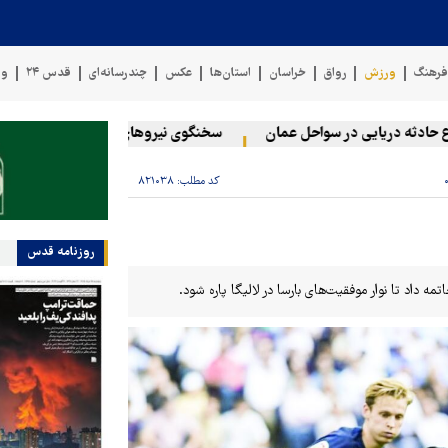
رهنگ
ورزش
رواق
خراسان
استان‌ها
عکس
چندرسانه‌ای
قدس ۲۴
وی
ه دریایی در سواحل عمان
سخنگوی نیروهای مسلح یمن: کشتی نفتی عربس
کد مطلب:
۸۲۱۰۳۸
روزنامه قدس
مه داد تا نوار موفقیت‌های بارسا در لالیگا پاره شود.