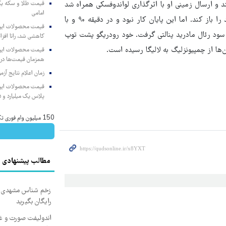
و ارسال زمینی او با اثرگذاری لواندوفسکی همراه شد
امامی
تا در سمت مقابل فران تورس با ضربه ای زمینی دروازه رئال مادرید را باز کند. اما این پایان کار نبود و در دقیقه ۹۰ و با
 سود رئال مادرید پنالتی گرفت. خود رودریگو پشت توپ
کاهشی شد، رانا افزا
ن‌ها از چمپیونزلیگ به لالیگا رسیده است.
همزمان قیمت‌ها در ب
زمان اعلام نتایج آ
پلاس یک میلیارد و ۹۰۵ میلیون تومان
150 میلیون وام فوری تکنوپی
مطالب پیشنهادی
زخم شناس مشهدی درم
رایگان بگیرید