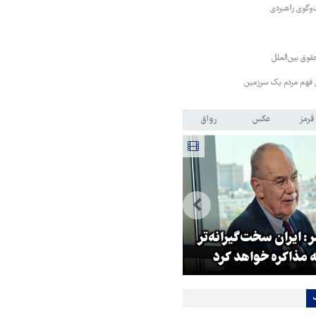
‌وگوی راهبردی
قوق بین‌الملل
ی فهم مردم یک سرزمین
قرمز
عکس
رواق
: ایران سخت‌گیرانه‌تر
روایت خبرنگار روس از حال و هو
 مذاکره خواهد کرد
اربعین امسال