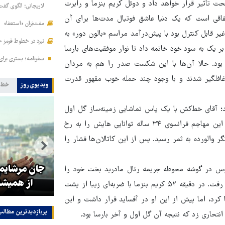
حت تأثیر قرار خواهد داد و دوئل کریم بنزما و رابرت
لاریجانی؛ الگوی گفت
تفاقی است که یک دنیا عاشق فوتبال مدت‌ها برای آن
مفت‌بَران «استعفا»
یر قابل کنترل بود با پیش‌درآمد مراسم «بالون دور» به
نبرد در خطوط قرمز ح
بر یک به سود خود خاتمه داد تا نوار موفقیت‌های بارسا
سفرنامه؛ بستری برا
 بود. حالا آن‌ها با این شکست صدر را هم به مردان
 غافلگیر شدند و با وجود چند حمله خوب مقهور قدرت
ویدیوی روز
خط 
 آقای خط‌کش با یک پاس تماشایی زمینه‌ساز گل اول
رئال بود؛ گلی که بنزما، به ثمر رساند تا در روز ناکامی لواندوفسکی این مهاجم فرانسوی ۳۴ ساله توانایی هایش را به رخ
الورده به ثمر رسید. پس از این کاتالان‌ها فشار را
تولیت آستان قدس رضوی: افتخار
ای
ما به نوکری و خضوع هرچه بیشتر
جان مرشایمر
کروس در گوشه محوطه جریمه رئال مادرید بخت خود را
در برابر زائران است
از همیشه
برای گلزنی امتحان کرد، اما ضربه او از بالای دروازه حریف به بیروت رفت. در دقیقه ۵۲ کریم بنزما با ضربه‌ای زیبا از پشت
کرد، اما پیش از این او در آفساید قرار داشت و این
پربازدیدترین‌ مطالب
تحاری زد که نتیجه آن گل اول و آخر بارسا بود.