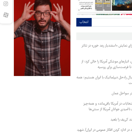
انتخاب
ی نمایش «اسفندیار رعد خون» در تئاتر
، انبارهای موشکی آمریکا را خالی کرد؛ از
ا فرصت‌سازی برای روسیه
ل راه‌حل دیپلماتیک با ایران هستیم؛ همه
ست
در سواحل عمان
 روز به انتخابات در آمریکا باقی‌مانده و همه‌چیز
 ناامیدی جوانان آمریکا از سنتی‌ها
 کی‌یف را بلعید
در اداره کردن افکار عمومی در ایران/ شهید