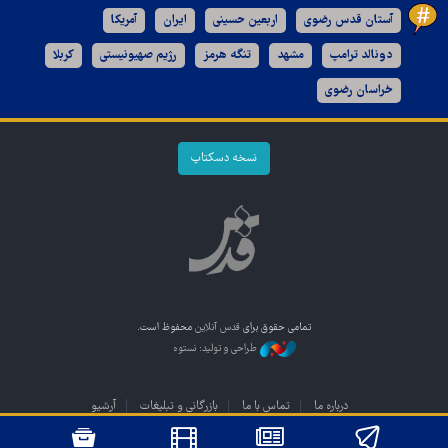
آستان قدس رضوی
اربعین حسینی
ایران
آمریکا
دونالد ترامپ
مشهد
تنگه هرمز
رژیم صهیونیستی
کربلا
خراسان رضوی
نسخه دسکتاپ
تمامی حقوق برای
قدس آنلاین
محفوظ است.
طراحی و تولید: نستوه
درباره ما
تماس با ما
بازرگانی و تبلیغات
آرشیو