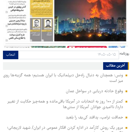
روزنامه:
انتخاب
آخرین مطالب
ونس: همچنان به دنبال راه‌حل دیپلماتیک با ایران هستیم؛ همه گزینه‌ها روی
میز است
وقوع حادثه دریایی در سواحل عمان
کمتر از ۱۰۰ روز به انتخابات در آمریکا باقی‌مانده و همه‌چیز حکایت از تغییر
دارد/ ناامیدی جوانان آمریکا از سنتی‌ها
حماقت ترامپ، پدافند کی‌یف را بلعید
مرور یک روش کارآمد در اداره کردن افکار عمومی در ایران/ شهید لاریجانی؛