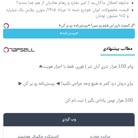
شایعه انحلال ماکان‌بند / امیر مقاره و رهام هادیان از هم جدا شدند؟
قیمت محصولات ایران خودرو شنبه ۱۰ مرداد ۱۴۰۵/ سورن پلاس یک میلیارد
و ۹۰۵ میلیون تومان
اگر کمردرد داری این فیلم رو ببین! ◗پرسش‌نامه رو پر کن◖
◂پرسش‌نامه▸
مطالب پیشنهادی
وام 100 هزار تتری آبان تتر | فوری، فقط با احراز هویت🔥
برای درمان درد کمر به هیچ وجه جراحی نکنید! ◀ پرسش‌نامه رو پر کن ▶
100 هزار تومن پاداش بگیر | ثبت نام کن
وب گردی
مزایده خودرو
اندیشکده حکمرانی هوشمند