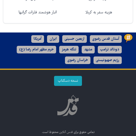
هزینه سفر به کربلا
انبار هوشمند فلزات گرانبها
آستان قدس رضوی
اربعین حسینی
ایران
آمریکا
دونالد ترامپ
مشهد
تنگه هرمز
حرم مطهر امام رضا (ع)
رژیم صهیونیستی
خراسان رضوی
نسخه دسکتاپ
تمامی حقوق برای
قدس آنلاین
محفوظ است.