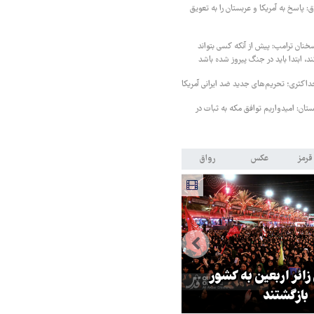
 پاسخ به آمریکا و عربستان را به تعویق
خنان ترامپ: پیش از آنکه کسی بتواند
د، ابتدا باید در جنگ پیروز شده باشد
داکثری؛ تحریم‌های جدید ضد ایرانی آمریکا
ستان: امیدواریم توافق مکه به ثبات در
قرمز
عکس
رواق
 زائر اربعین به کشور
هماهنگی محور مقاومت، آمریکا ر
بازگشتند
در منطقه درمانده کرد