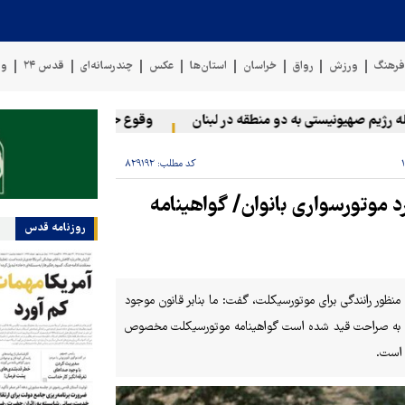
رهنگ
ورزش
رواق
خراسان
استان‌ها
عکس
چندرسانه‌ای
قدس ۲۴
وی
 صهیونیستی به دو منطقه در لبنان
وقوع حادثه دریایی در سواحل عمان
کد مطلب:
۸۲۹۱۹۲
 موتورسواری بانوان/ گواهینامه
روزنامه قدس
نظور رانندگی برای موتورسیکلت، گفت: ما بنابر قانون موجود
ماده ۲۰ رسیدگی به تخلفات رانندگی به صراحت قید شده است گواهینامه موتورسیکلت مخصوص
 است.