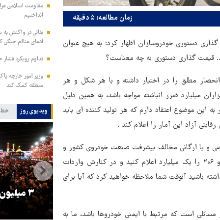
مقاومت اسلامی عراق:
انداختیم
زمان مطالعه: ۵ دقیقه
بقائی در واکنش به س
ادعای غنائم جنگی کن
اری دستوری خودروسازان اظهار کرد: به هیچ عنوان
شد. قیمت گذاری دستوری به چه معناست؟
تداوم رویکرد فشار ح
وزیر امور خارجه پاک
صار مطلق را در اختیار داشته و با هر شکل و هر
منطقه کمک کند
ران میلیارد ضرر انباشته مواجه باشد، به همین دلیل
 به این موضوع اعتقاد دارم که هر تولید کننده ای باید
ویدیوی روز
خط 
ابتی آزاد این آمار را اعلام کند .
خصی و یا ارگانی مخالف پیشرفت صنعت خودروی کشور و
ضرر های مالی هنگفت شود؟ برای مثال به آنها گفتم شما قیمت پژو ۲۰۶ را یک میلیارد اعلام کنید و در کنارش واردات
داشته باشید آنوقت شما ملاحظه خواهید کرد که آیا برای
را
ترامپ نماد فساد، اقتدارگرایی و
۳ میلیون
جنگ‌طلبی است!
مسائلی است که مرتبط با ایمنی خودروها باشد، ما به