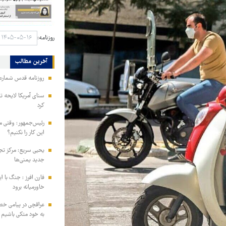
روزنامه:
آخرین مطالب
روزنامه قدس شماره ۱۰۹۹۶
سنای آمریکا لایحه ت
کرد
رئیس‌جمهور: وقتی می
این کار را نکنیم؟
یحیی سریع: مرکز تج
جدید یمنی‌ها
فارن افرز : جنگ با ا
خاورمیانه برود
عراقچی در پیامی خط
به خود متکی باشیم و