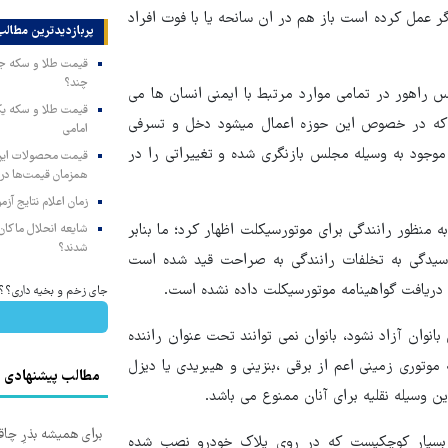
گر عمل کرده است باز هم در ان سانحه یا با فوت افراد
پربازدیدترین‌ مطالب
چند؟
 راهور در تمامی موارد مرتبط با ایمنی انسان ها می
ی که در خصوص این حوزه اعمال میشود دخل و تسرفی
امامی
 موجود به وسیله مجلس بازنگری شده و تغییراتی را در
همزمان قیمت‌ها در ب
زمان اعلام نتایج آ
 منظور رانندگی برای موتورسیکلت اظهار کرد؛ ما بنابر
شایعه انحلال ماکان‌ب
شدند؟
 موجود در کشور عمل میکنیم وقتی در متن قانون ماده ۲۰ رسیدگی به تخلفات رانندگی به صراحت قید شده است
 دریافت گواهینامه موتورسیکلت داده نشده است.
جای زخم و بخیه داری؟؟ 3 هفته‌ای محوش کن
انوان آزاد نشود، بانوان نمی توانند تحت عنوان راننده
 موتوری زمینی اعم از برقی ،بنزینی و هیبریدی یا دیزل
مطالب پیشنهادی
این وسیله نقلیه برای آنان ممنوع می باشد.
برای همیشه بذرِ چاق
 بسیار کوچکیست که در روی پلاک خودرو نصب شده