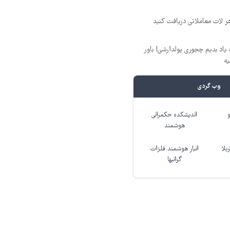
یاد بدیم چجوری پولدارشی! باور
یه
وب گردی
اندیشکده حکمرانی
هوشمند
بلا
انبار هوشمند فلزات
گرانبها