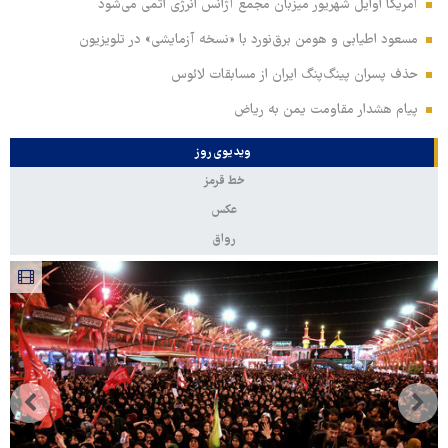
آمریکا اوایل شهریور میزبان مجمع آژانس انرژی اتمی می‌شود
مسعود اطیابی و هومن برق‌نورد با «نسخه آزمایشی» در تلویزیون
حذف پسران پینگ‌پنگ ایران از مسابقات لائوس
پیام هشدار مقاومت یمن به ریاض
ویدیوی روز
خط قرمز
عکس
رواق