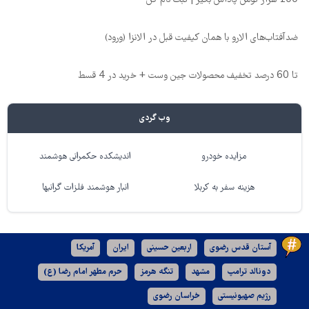
ضدآفتاب‌های الارو با همان کیفیت قبل در الانزا (ورود)
تا 60 درصد تخفیف محصولات جین وست + خرید در 4 قسط
وب گردی
مزایده خودرو
اندیشکده حکمرانی هوشمند
هزینه سفر به کربلا
انبار هوشمند فلزات گرانبها
آستان قدس رضوی
اربعین حسینی
ایران
آمریکا
دونالد ترامپ
مشهد
تنگه هرمز
حرم مطهر امام رضا (ع)
رژیم صهیونیستی
خراسان رضوی