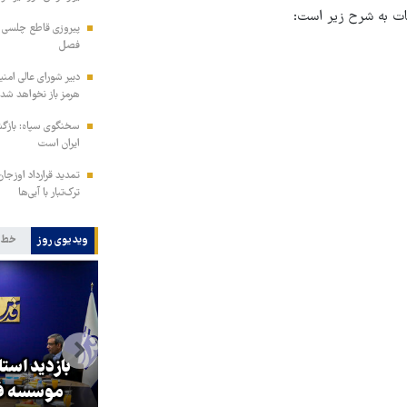
ات به شرح زیر است:
پیروزی قاطع چلسی بر
فصل
دبیر شورای عالی امنی
هرمز باز نخواهد شد
سخنگوی سپاه: بازگش
ایران است
تمدید قرارداد اوزجان
ترک‌تبار با آبی‌ها
ویدیوی روز
خط 
بازدید است
کا
پزشکیان: گفت‌وگوها آمریکا را
موسسه فر