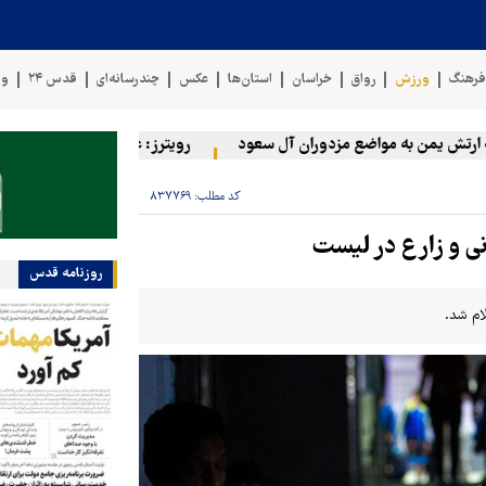
رهنگ
ورزش
رواق
خراسان
استان‌ها
عکس
چندرسانه‌ای
قدس ۲۴
وی
 یمن به مواضع مزدوران آل سعود
رویترز: عربستان ۸۶ درصد از موشک‌های پاتریوت خود را استفاده کرده است
کد مطلب:
۸۳۷۷۶۹
روزنامه قدس
ام شد.