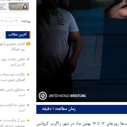
روزنامه:
آخرین مطالب
گزارش تصویری | مه
روز خبرنگار
معاون ترامپ: روی طر
کار می‌کنیم
بازگشت موسیمانه به 
آفریقای جنوبی بست
سخنگوی ارتش: نظم ا
است
عمان: مذاکرات دربار
زمان مطالعه: ۱ دقیقه
است
پس از شکست در جذب
به گزارش ایسنا و به نقل از روابط عمومی فدراسیون کشتی، این رقابت‌ها روزهای ۱۲ تا ۱۶ بهمن ماه در شهر زاگرب کرواسی
یوونتوس دورخیز کرد