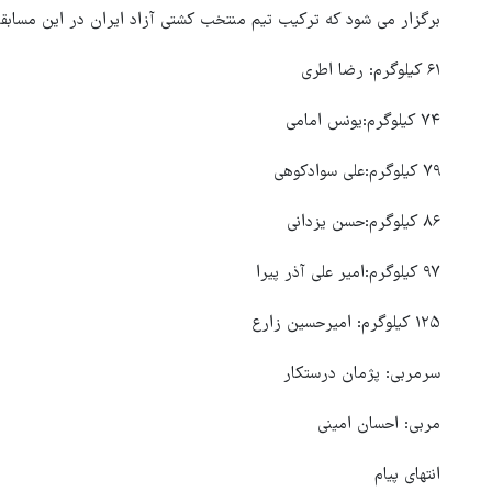
برگزار می شود که ترکیب تیم منتخب کشتی آزاد ایران در این مسابق
۶۱ کیلوگرم: رضا اطری
۷۴ کیلوگرم:یونس امامی
۷۹ کیلوگرم:علی سوادکوهی
۸۶ کیلوگرم:حسن یزدانی
۹۷ کیلوگرم:امیر علی آذر پیرا
۱۲۵ کیلوگرم: امیرحسین زارع
سرمربی: پژمان درستکار
مربی: احسان امینی
بازگشایی تنگه هرمز منوط به
پذیرش شروط ایران از سوی آمری
انتهای پیام