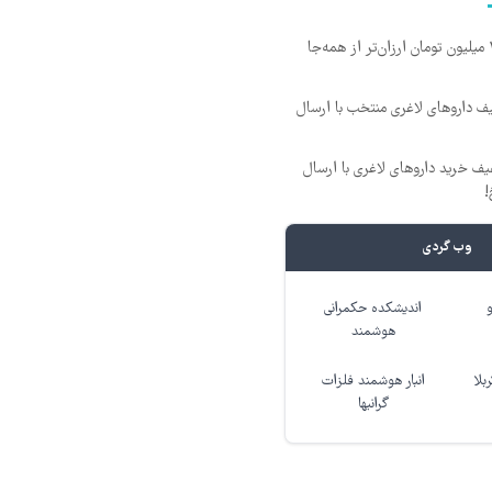
آمپول‌های لاغری را ۱ میلیون تومان ارزان‌تر از همه‌جا
یف داروهای لاغری منتخب با ارسال
فیف خرید داروهای لاغری با ارسال
!
وب گردی
اندیشکده حکمرانی
هوشمند
بلا
انبار هوشمند فلزات
گرانبها