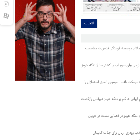
انتخاب
مانان موسسه فرهنگی قدس به مناسبت
حی برای عبور ایمن کشتی‌ها از تنگه هرمز
نیمکت بافانا؛ سرمربی اسبق استقلال با
یرانی حاکم بر تنگه هرمز غیرقابل بازگشت
ه تنگه هرمز در فضایی مثبت در جریان
 رودری؛ رئال برای جذب کاپیتان