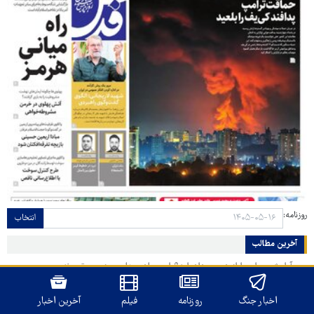
روزنامه:
انتخاب
آخرین مطالب
آرامش روان را از دست داده‌اید؟ این عادت‌های روزمره مقصرند
طالبان از سرکوب کامل داعش و نابودی مراکز این گروه در افغانستان خبر داد
تشدید حملات اسرائیل در جنوب لبنان همزمان با مذاکرات امنیتی در رم
کاهش چشمگیر تردد نفتکش‌ها در تنگه هرمز/ سایه تنش‌های منطقه بر
تجارت انرژی
اخبار جنگ
روزنامه
فیلم
آخرین اخبار