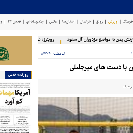
رهنگ
ورزش
رواق
خراسان
استان‌ها
عکس
چندرسانه‌ای
قدس ۲۴
وی
یمن به مواضع مزدوران آل سعود
رویترز: عربستان ۸۶ درصد از موشک‌های پاتریوت خود را استفاده کرده است
کد مطلب:
۸۴۷۰۴۰
ان با دست های میرجلیلی
روزنامه قدس
 رسید.