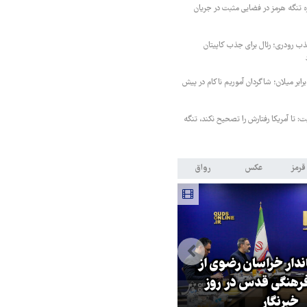
ه تنگه هرمز در فضایی مثبت در جریان
 رودری؛ رئال برای جذب کاپیتان
ابر میلان؛ شاگردان آموریم ناکام در پیش
ت: تا آمریکا رفتارش را تصحیح نکند، تنگه
قرمز
عکس
رواق
اندار خراسان رضوی از
بازگشایی تنگه هرمز منوط به
هنگی قدس در روز
پذیرش شروط ایران از سوی آمریک
خبرنگار
است