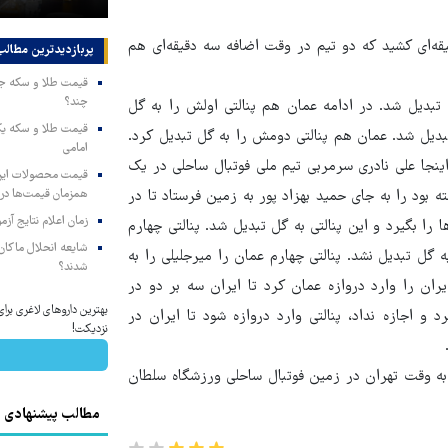
ه‌ای کشید که دو تیم در وقت اضافه سه دقیقه‌ای هم
پربازدیدترین‌ مطالب
چند؟
 تبدیل شد. در ادامه عمان هم پنالتی اولش را به گل
دیل شد. عمان هم پنالتی دومش را به گل تبدیل کرد.
امامی
نجا علی نادری سرمربی تیم ملی فوتبال ساحلی در یک
همزمان قیمت‌ها در ب
 بود را به جای حمید بهزاد پور به زمین فرستاد تا در
زمان اعلام نتایج آ
ا را بگیرد و این پنالتی به گل تبدیل شد. پنالتی چهارم
شایعه انحلال ماکان‌ب
گل تبدیل نشد. پنالتی چهارم عمان را میرجلیلی را به
شدند؟
ان را وارد دروازه عمان کرد تا ایران سه بر دو در
بهترین داروهای لاغری برا
رد و اجازه نداد، پنالتی وارد دروازه شود تا ایران در
نزدیکت!
زی دوستانه دوم عمان و ایران، روز جمعه ۱۴ بهمن و ساعت ۱۶:۳۰ به وقت تهران در زمین فوتبال ساحلی ورزشگاه سلطان
مطالب پیشنهادی