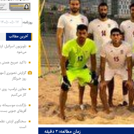
روزنامه:
آخرین مطالب
تلویزیون اسرائیل: ار
می‌شود
تاکید صریح همتی بر 
گزارش تصویری | مه
روز خبرنگار
معاون ترامپ: روی طر
کار می‌کنیم
بازگشت موسیمانه به 
آفریقای جنوبی بست
سخنگوی ارتش: نظم ا
است
زمان مطالعه: ۲ دقیقه