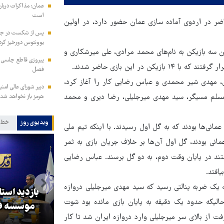
عمان: مذاکرات دربار
است
ضر در اردوی آماده سازی عمان حضور دارد، در اولین
پس از شکست در جذب
یوونتوس دورخیز کرد
 سه بازیکن به نام‌های محمد مرادی، علی میرشکاری و
پیروزی قاطع چلسی بر
فصل
ی، مهدی شیر محمدی و عباس رضایی کار را آغاز کرد،
دبیر شورای عالی امنی
 مسلم مسیگر، سید مهدی میرجلیلی، رضا دیری و محمد
هرمز باز نخواهد شد
ویدیوی روز
خط 
ین عمانی‌ها بودند که به گل اول رسیدند. با اینکه تیم ملی
انی بودند، گل اول آن‌ها بر خلاف جریان بازی به ثمر
نستند در پایان وقت دوم، به دو گل برسند. عباس رضایی
افتد.
یک ضربه پنالتی رسید که سید مهدی میرجلیلی دروازه
بازدید است
حالیکه حدود یک دقیقه به پایان بازی مانده بود شوت
کا
پزشکیان: گفت‌وگوها آمریکا را
موسسه فر
 از بالای سر میرجلیلی وارد دروازه ایران شد تا کار
مجبور به همراهی کرد