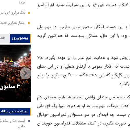
چند؟
طلاق عبارت «برزخ» به این شرایط، شاید اغراق‌آمیز
بانک مرکزی اروپا باز
انتشار تصاویر جدید 
ی از این دست، امکان حضور مربی خارجی در تیم ملی
بود. با این حال، مشکل اینجاست که هم‌اکنون گزینه
ویدیوی روز
خط 
ی‌روش شود و هدایت تیم ملی را بر عهده بگیرد، حالا
 نیست که افکار عمومی با ارتقای شغلی او در این سطح
مربی گل‌گهر که این هفته شکست سنگین دیگری را برابر
گذرد.
را
ترامپ نماد فساد، اقتدارگرایی و
۳ میلیون
جنگ‌طلبی است!
کت تیم ملی چندان واقعی نیست، به علاوه مجیدی هم
، اعطای نیمکت تیم ملی به او به صرف تنها یک قهرمانی
پربازدیدترین‌ مطالب
وشن نیست چه ایده‌ای در سر مسئولان فدراسیون فوتبال
ومی صورت بگیرد، در آینده مشکلات فدراسیون دوچندان
امامی