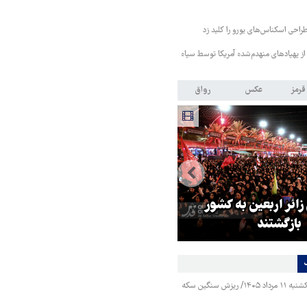
طراحی اسکناس‌های یورو را کلید زد
از پهپادهای منهدم‌شده آمریکا توسط سپاه
قرمز
عکس
رواق
 زائر اربعین به کشور
هماهنگی محور مقاومت، آمریکا ر
بازگشتند
در منطقه درمانده کرد
قیمت طلا و سکه یکشنبه ۱۱ مرداد ۱۴۰۵/ ریزش سنگین سکه