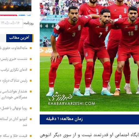
روزنامه:
آخرین مطالب
مابه‌التفاوت حقوق 
نشست خبری رئیس‌جمه
ادعای تکراری ترامپ د
رئیس شاباک درباره 
هشدار هواشناسی به 
عصرگاهی خودداری ک
رویا نونهالی با فصل 
زمان مطالعه: ۱ دقیقه
آنتونیو آدان در آستا
شد
یگاه اجتماعی او قدرتمند نیست و از سوی دیگر انبوهی