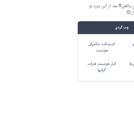
 واقعی❗❗ بعد از این دوره تو
ار😍
وب گردی
اندیشکده حکمرانی
هوشمند
بلا
انبار هوشمند فلزات
گرانبها