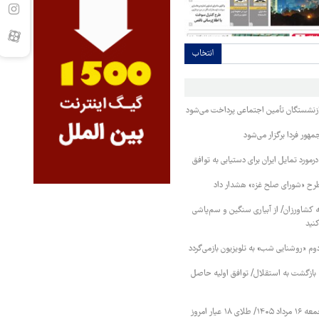
انتخاب
بازنشستگان تأمین اجتماعی پرداخت می‌شود
ور فردا برگزار می‌شود
رمورد تمایل ایران برای دستیابی به توافق
طرح «شورای صلح غزه» هشدار داد
کشاورزان/ از آبیاری سنگین و سم‌پاشی
نید
دوم «روشنایی شب» به تلویزیون بازمی‌گردد
نه بازگشت به استقلال/ توافق اولیه حاصل
قیمت طلا و سکه جمعه ۱۶ مرداد ۱۴۰۵/ طلای ۱۸ عیار امروز