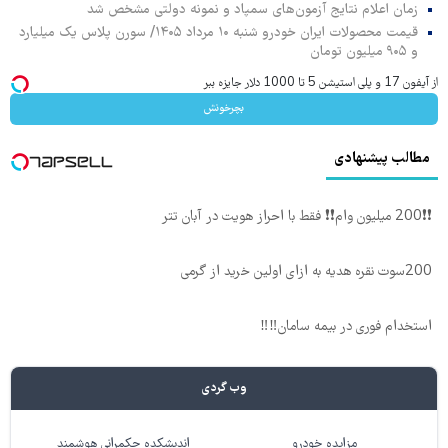
زمان اعلام نتایج آزمون‌های سمپاد و نمونه دولتی مشخص شد
قیمت محصولات ایران خودرو شنبه ۱۰ مرداد ۱۴۰۵/ سورن پلاس یک میلیارد
و ۹۰۵ میلیون تومان
از آیفون 17 و پلی استیشن 5 تا 1000 دلار جایزه ببر
بچرخونش
مطالب پیشنهادی
❗❗200 میلیون وام❗❗ فقط با احراز هویت در آبان تتر
200سوت نقره هدیه به ازای اولین خرید از گرمی
استخدام فوری در بیمه سامان‼️‼️
وب گردی
مزایده خودرو
اندیشکده حکمرانی هوشمند