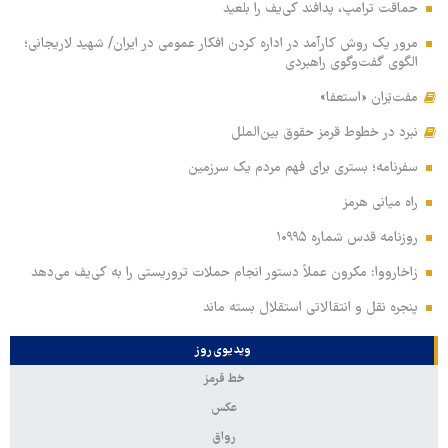
حماقت ترامپ، پدافند کی‌یف را بلعید
مرور یک روش کارآمد در اداره کردن افکار عمومی در ایران/ شهید لاریجانی؛
الگوی گفت‌وگوی راهبردی
مفت‌بَران «استعفا»
نبرد در خطوط قرمز حقوق بین‌الملل
سفرنامه؛ بستری برای فهم مردم یک سرزمین
راه میانی هرمز
روزنامه قدس شماره ۱۰۹۹۵
زاخارووا: مکرون عملاً دستور انجام حملات تروریستی را به کی‌یف می‌دهد
پنجره‌ نقل و انتقالاتی استقلال بسته ماند
ویدیوی روز
خط قرمز
عکس
رواق