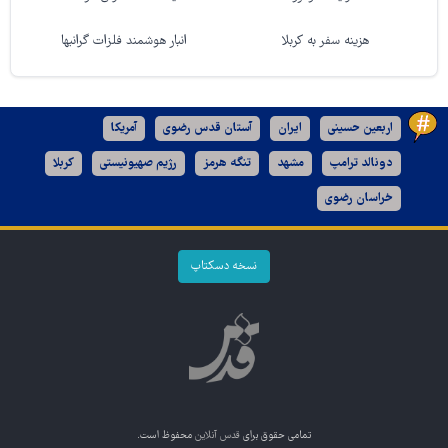
هزینه سفر به کربلا
انبار هوشمند فلزات گرانبها
اربعین حسینی
ایران
آستان قدس رضوی
آمریکا
دونالد ترامپ
مشهد
تنگه هرمز
رژیم صهیونیستی
کربلا
خراسان رضوی
نسخه دسکتاپ
تمامی حقوق برای
قدس آنلاین
محفوظ است.