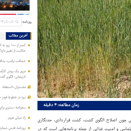
روزنامه:
آخرین مطالب
کمتر از ۱۰۰
حکایت از تغییر دارد/
حماقت ترامپ، پدافند
مرور یک روش کارآمد 
لاریجانی؛ الگوی گفت
مفت‌بَران «استعفا»
نبرد در خطوط قرمز ح
زمان مطالعه: ۴ دقیقه
سفرنامه؛ بستری برا
راه میانی هرمز
یی چون اصلاح الگوی کشت، کشت قراردادی، حدنگاری
روزنامه قدس شماره ۱۰۹۹۵
ماسی و امنیت غذایی از جمله برنامه‌هایی است که در