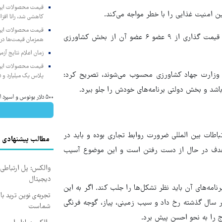
ن امنیت غذایی را با خطر مواجه می‌کند.
کاهشی شد، رانا افزا
وی ادامه داد: اهمیت حوزه کشاورزی به گونه‌ای است که در شورای قیمت گذاری از ۹ عضو ۶ عضو آن از بخش کشاورزی
همزمان قیمت‌ها در ب
زمان اعلام نتایج آ
ن وزارت جهاد کشاورزی محسوب می‌شوند، تصریح کرد:
پلاس یک میلیارد و ۹۰۵ میلیون تومان
اشد و بخش دولتی برنامه‌های خودش را جلو ببرد.
۵۰۰ دلار بونوس و اسپرد از صفر xauusd فقط در کپیتال اکستند
اطات بین المللی ضرورت روابط تجاری بوده و باید در
مطالب پیشنهادی
ی هدف در حال از دست رفتن است و این موضوع آسیب
والکس: پل ارتباطی ش
دیجیتال
امه‌های آن باید نظر تشکل‌ها را جلب کند. اگر به این
تجربه‌ی نوین ترید با
ر سال گذشته رخ داد و سیب زمینی، پیاز، گوجه فرنگی
شماست
ج را به نحو احسن پیش برد.