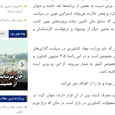
رخی نسبت به بعضی از برنامه‌ها نقد داشته و عنوان
زاخارووا: مکرون عمل
کی‌یف می‌دهد
د و چقدر نکارد» نمی‌تواند استراتژی خوبی در سیاست
پنجره‌ نقل و انتقالا
 که منابع مالی تأمین نباشد پروژه‌هایی چون کشت
ه بخشی دیگر از پیشنهاد و درخواست کارشناسان و
ویدیوی روز
خط 
ی که باید وزارت جهاد کشاورزی در سیاست گذاری‌های
خود دنبال کند به مهر گفت: ۱۰۰ درصد عرصه تولید در بخش کشاورزی خصوصی است و در این راستا ۴.۵ میلیون کشاورز و
صوصی کشور به شمار می‌روند. از این رو وزیر آینده
تولیت آستان قدس رضوی: افتخار
شته باشد.
ای
ما به نوکری و خضوع هرچه بیشتر
جان مرشایمر
در برابر زائران است
از همیشه
بوده و ما را از اهداف دور می‌کند.
ی و مصرف کننده پس از آن قرار دارند، عنوان کرد: در
پربازدیدترین‌ مطالب
محصولات کشاورزی در بازار است در حالی که نرخ تورم
امامی