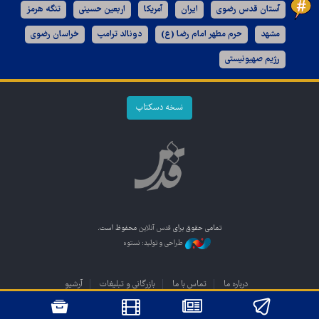
آستان قدس رضوی
ایران
آمریکا
اربعین حسینی
تنگه هرمز
مشهد
حرم مطهر امام رضا (ع)
دونالد ترامپ
خراسان رضوی
رژیم صهیونیستی
نسخه دسکتاپ
تمامی حقوق برای
قدس آنلاین
محفوظ است.
طراحی و تولید: نستوه
درباره ما
تماس با ما
بازرگانی و تبلیغات
آرشیو