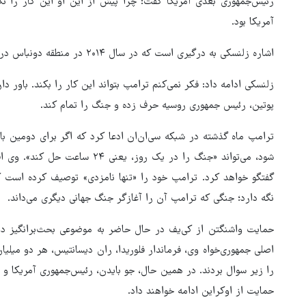
رئیس‌جمهوری بعدی آمریکا گفت: چرا پیش از این او این کار را نک
آمریکا بود.
اشاره زلنسکی به درگیری است که در سال ۲۰۱۴ در منطقه دونباس در گرفت.
زلنسکی ادامه داد: فکر نمی‌کنم ترامپ بتواند این کار را بکند. باور د
پوتین، رئیس جمهوری روسیه حرف زده و جنگ را تمام کند.
شود، می‌تواند «جنگ را در یک روز،
گفتگو خواهد کرد. ترامپ خود را «تنها نامزدی» توصیف کرده است که 
نگه دارد؛ جنگی که ترامپ آن را آغازگر جنگ جهانی دیگری می‌داند.
هماهنگی محور مقاومت، آمریکا 
در منطقه درمانده کرد
حمایت واشنگتن از کی‌یف در حال حاضر به موضوعی بحث‌برانگیز در
اصلی جمهوری‌خواه وی، فرماندار فلوریدا، ران دیسانتیس، هر دو میلی
را زیر سوال بردند. در همین حال، جو بایدن، رئیس‌جمهوری آمریکا و اکث
حمایت از اوکراین ادامه خواهند داد.