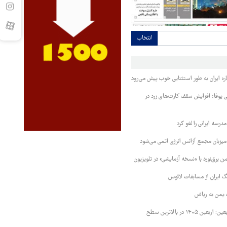
انتخاب
ره ایران به طور استثنایی خوب پیش می‌رود
ی یوفا؛ افزایش سقف کارت‌های زرد در
رسه ایرانی را لغو کرد
 میزبان مجمع آژانس انرژی اتمی می‌شود
 برق‌نورد با «نسخه آزمایشی» در تلویزیون
 ایران از مسابقات لائوس
 یمن به ریاض
رئیس ستاد مرکزی اربعین: اربعین ۱۴۰۵ در بالاترین سطح