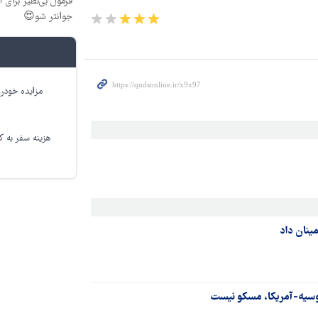
جوانتر شو😍
مزایده خودرو
هزینه سفر به کر
ینان داد
وسیه-آمریکا، مسکو نیست