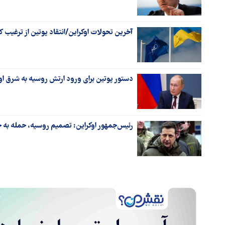
آخرین تحولات اوکراین/انتقاد پوتین از ترغیب ک
دستور پوتین برای ورود ارتش روسیه به شرق او
رئیس‌جمهور اوکراین: تصمیم روسیه، حمله به ح