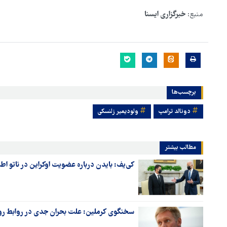
منبع:
خبرگزاری ایسنا
برچسب‌ها
دونالد ترامپ
ولودیمیر زلنسکی
مطالب بیشتر
کی‌یف: بایدن درباره عضویت اوکراین در ناتو اطم
سخنگوی کرملین: علت بحران جدی در روابط ر