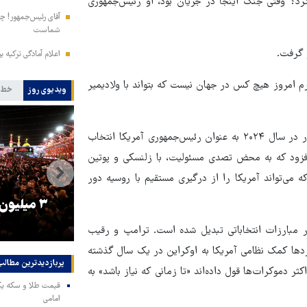
رد؟ وقتی جنگ اینجا در جریان بود، او رئیس‌جمهوری
آقای رئیس‌جمهور! چش
شماست
اعلام آمادگی ترکیه ب
ارم امروز هیچ کس در جهان نیست که بتواند با ولادیمیر
ویدیوی روز
خط 
ترامپ ماه گذشته در شبکه سی‌ان‌ان ادعا کرد که اگر برای دومین بار در سال ۲۰۲۴ به عنوان رئیس‌جمهوری آمریکا انتخاب
 یعنی ۲۴ ساعت حل کند». وی افزود که به محض تصدی مسئولیت، با زلنسکی و پوتین
می‌تواند آمریکا را از درگیری مستقیم با روسیه دور
را
ترامپ نماد فساد، اقتدارگرایی و
۳ میلیون
جنگ‌طلبی است!
 مبارزات انتخاباتی تبدیل شده است. ترامپ و رقیب
اردها کمک نظامی آمریکا به اوکراین در یک سال گذشته
پربازدیدترین‌ مطالب
ر دموکرات‌ها قول داده‌اند «تا زمانی که نیاز باشد» به
امامی