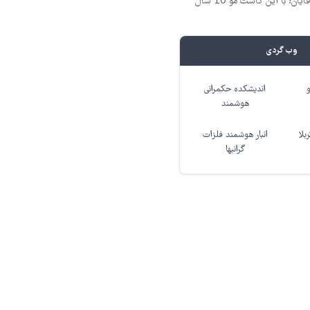
فرمول بی‌نظیر برای آقایان! با این کاشت مو 10 سال
وب گردی
اندیشکده حکمرانی
هوشمند
بلا
انبار هوشمند فلزات
گرانبها