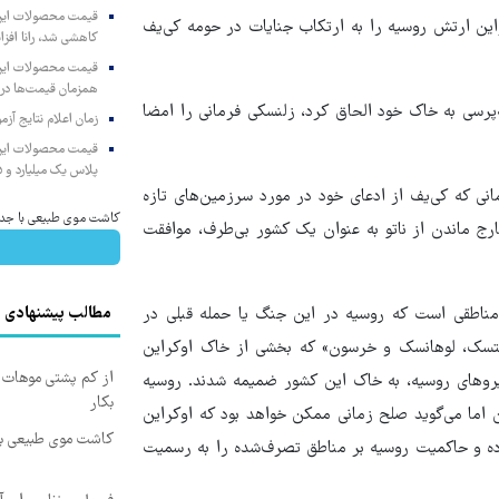
 در آوریل ۲۰۲۲ پس از اینکه اوکراین ارتش روسیه را به ارتکاب جنایات در حومه کی‌یف
کاهشی شد، رانا افزا
همزمان قیمت‌ها در ب
پرسی به خاک خود الحاق کرد، زلنسکی فرمانی را امضا
زمان اعلام نتایج آ
پلاس یک میلیارد و ۹۰۵ میلیون تومان
نی که کی‌یف از ادعای خود در مورد سرزمین‌های تازه
کاشت موی طبیعی با جدی
رج ماندن از ناتو به عنوان یک کشور بی‌طرف، موافقت
 مناطقی است که روسیه در این جنگ یا حمله قبلی در
مطالب پیشنهادی
، دونتسک، لوهانسک و خرسون» که بخشی از خاک اوکراین
از کم پشتی موهات خ
گزاری همه‌پرسی توسط نیروهای روسیه، به خاک این کشور ضمیمه شدند. روسیه
بکار
 کرملین اما می‌گوید صلح زمانی ممکن خواهد بود که اوکراین
کاشت موی طبیعی بد
زده و حاکمیت روسیه بر مناطق تصرف‌شده را به رسمیت