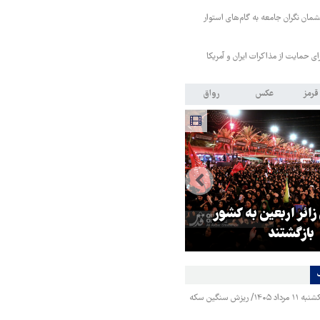
مان نگران جامعه به گام‌های استوار
رای حمایت از مذاکرات ایران و آمریکا
قرمز
عکس
رواق
 زائر اربعین به کشور
هماهنگی محور مقاومت، آمریکا ر
بازگشتند
در منطقه درمانده کرد
قیمت طلا و سکه یکشنبه ۱۱ مرداد ۱۴۰۵/ ریزش سنگین سکه