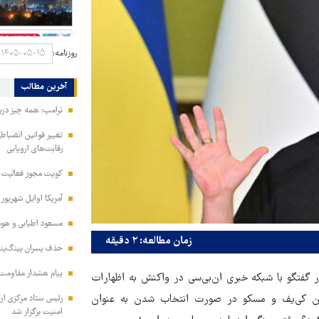
روزنامه:
آخرین مطالب
ترامپ: همه چیز دربا
تغییر قوانین انضباط
رقابت‌های اروپایی
کویت مجوز فعالیت مد
آمریکا اوایل شهریور
مسعود اطیابی و هومن
زمان مطالعه: ۲ دقیقه
حذف پسران پینگ‌پنگ
پیام هشدار مقاومت
ر گفتگو با شبکه خبری ان‌بی‌سی در واکنش به اظهارات
یان کی‌یف و مسکو در صورت انتخاب شدن به عنوان
امنیت برگزار شد