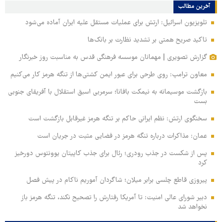
آخرین مطالب
تلویزیون اسرائیل: ارتش برای عملیات مستقل علیه ایران آماده می‌شود
تاکید صریح همتی بر تشدید نظارت بر بانک‌ها
گزارش تصویری | مهمانان موسسه فرهنگی قدس به مناسبت روز خبرنگار
معاون ترامپ: روی طرحی برای عبور ایمن کشتی‌ها از تنگه هرمز کار می‌کنیم
بازگشت موسیمانه به نیمکت بافانا؛ سرمربی اسبق استقلال با آفریقای جنوبی
بست
سخنگوی ارتش: نظم ایرانی حاکم بر تنگه هرمز غیرقابل بازگشت است
عمان: مذاکرات درباره تنگه هرمز در فضایی مثبت در جریان است
پس از شکست در جذب رودری؛ رئال برای جذب کاپیتان یوونتوس دورخیز
کرد
پیروزی قاطع چلسی برابر میلان؛ شاگردان آموریم ناکام در پیش فصل
دبیر شورای عالی امنیت: تا آمریکا رفتارش را تصحیح نکند، تنگه هرمز باز
نخواهد شد