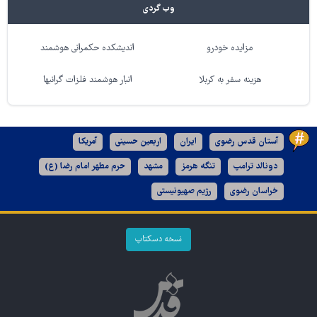
وب گردی
مزایده خودرو
اندیشکده حکمرانی هوشمند
هزینه سفر به کربلا
انبار هوشمند فلزات گرانبها
آستان قدس رضوی
ایران
اربعین حسینی
آمریکا
دونالد ترامپ
تنگه هرمز
مشهد
حرم مطهر امام رضا (ع)
خراسان رضوی
رژیم صهیونیستی
نسخه دسکتاپ